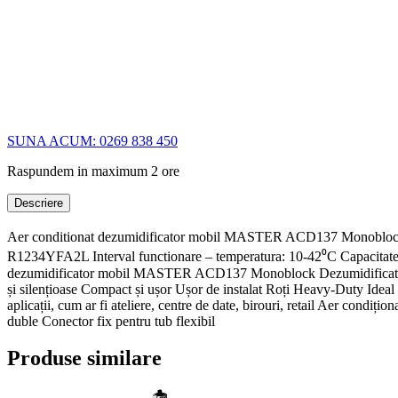
SUNA ACUM: 0269 838 450
Raspundem in maximum 2 ore
Descriere
Aer conditionat dezumidificator mobil MASTER ACD137 Monoblock Ca
R1234YFA2L Interval functionare – temperatura: 10-42⁰C Capacitate 
dezumidificator mobil MASTER ACD137 Monoblock Dezumidificator de 
și silențioase Compact și ușor Ușor de instalat Roți Heavy-Duty Ideal p
aplicații, cum ar fi ateliere, centre de date, birouri, retail Aer con
duble Conector fix pentru tub flexibil
Produse similare