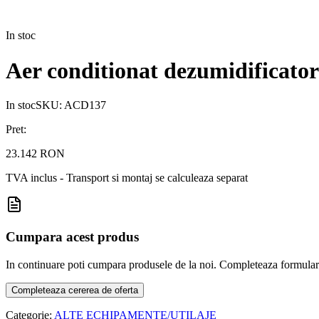
In stoc
Aer conditionat dezumidifica
In stoc
SKU:
ACD137
Pret:
23.142 RON
TVA inclus - Transport si montaj se calculeaza separat
Cumpara acest produs
In continuare poti cumpara produsele de la noi. Completeaza formularul d
Completeaza cererea de oferta
Categorie:
ALTE ECHIPAMENTE/UTILAJE