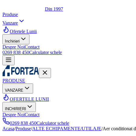
Din 1997
Produse
Vanzare
Ofertele Lunii
Inchirieri
Despre Noi
Contact
0269 838 450
Calculator schele
PRODUSE
VANZARE
OFERTELE LUNII
INCHIRIERI
Despre Noi
Contact
0269 838 450
Calculator schele
Acasa
/
Produse
/
ALTE ECHIPAMENTE/UTILAJE
/
Aer conditiona