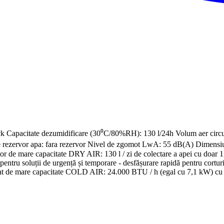
pacitate dezumidificare (30⁰C/80%RH): 130 l/24h Volum aer circula
rezervor apa: fara rezervor Nivel de zgomot LwA: 55 dB(A) Dimensiun
mare capacitate DRY AIR: 130 l / zi de colectare a apei cu doar 1,
entru soluții de urgență și temporare - desfășurare rapidă pentru cortur
diționat de mare capacitate COLD AIR: 24.000 BTU / h (egal cu 7,1 kW) cu