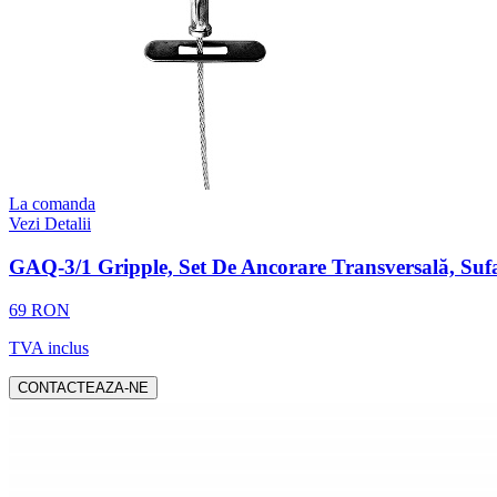
La comanda
Vezi Detalii
GAQ-3/1 Gripple, Set De Ancorare Transversală, S
69 RON
TVA inclus
CONTACTEAZA-NE