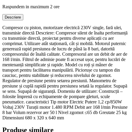
Raspundem in maximum 2 ore
Descriere
Compresor cu piston, motorizare electrică 230V single, fară ulei,
transmisie directă Descriere: Compresor silent de înalta performanță
cu transmisie directă, proiectat pentru diverse aplicații cu aer
comprimat. Utilizare atât staționară, cât și mobilă. Motorul puternic
generează rapid presiunea de lucru de până la 8 bari, datorită
compresorului de înaltă calitate. Compresorul are un debit de aer de
168 l/min. Filtrul de admisie poate fi accesat ușor, pentru lucrări de
mentenanță simplificate și rapide. Model cu roți și mâner de
transport pentru facilitarea manipulării. Piciorușe cu tampon din
cauciuc, pentru stabilitate și reducerea nivelului de zgomot.
Regulator de presiune pentru setarea presiunii. Manometru de
presiune și cuplă rapidă pentru presiunea setată la regulator. Supapă
se sens. Supapă de siguranță. Domeniu de utilizare: Construcții –
folosite împrenă cu echipamente de pompare gleturi, scule
pneumatice. caracteristici Tip motor Electric Putere 1,2 cp/850W
Voltaj 230V Turații motor 1.480 RPM Debit aer 168 l/min Presiune
8 bar Volum rezervor aer 50 l Nivel zgomot ≤65 db Greutate 25 kg
Dimensiuni 680 x 320 x 640 mm
Produse similare