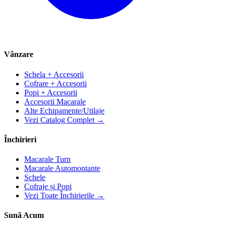
Vânzare
Schela + Accesorii
Cofrare + Accesorii
Popi + Accesorii
Accesorii Macarale
Alte Echipamente/Utilaje
Vezi Catalog Complet →
Închirieri
Macarale Turn
Macarale Automontante
Schele
Cofraje și Popi
Vezi Toate Închirierile →
Sună Acum