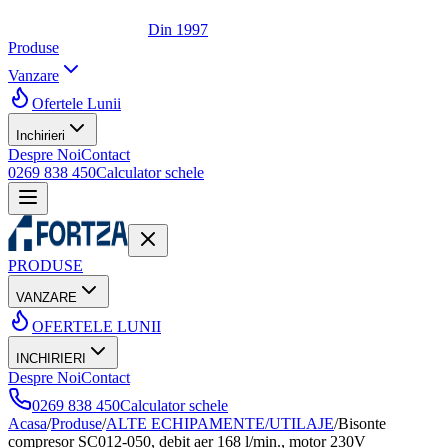
Din 1997
Produse
Vanzare
Ofertele Lunii
Inchirieri
Despre Noi
Contact
0269 838 450
Calculator schele
PRODUSE
VANZARE
OFERTELE LUNII
INCHIRIERI
Despre Noi
Contact
0269 838 450
Calculator schele
Acasa
/
Produse
/
ALTE ECHIPAMENTE/UTILAJE
/
Bisonte
compresor SC012-050, debit aer 168 l/min., motor 230V