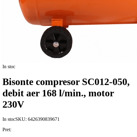
In stoc
Bisonte compresor SC012-050,
debit aer 168 l/min., motor
230V
In stoc
SKU:
6426390839671
Pret: