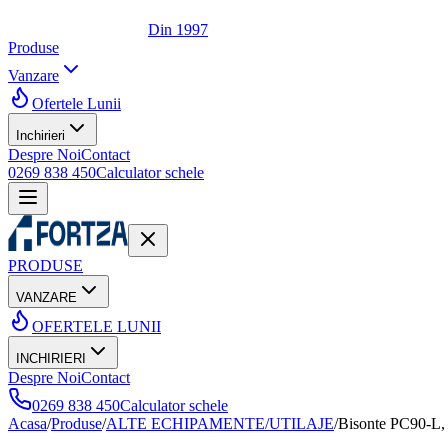
Din 1997
Produse
Vanzare
Ofertele Lunii
Inchirieri
Despre Noi
Contact
0269 838 450
Calculator schele
PRODUSE
VANZARE
OFERTELE LUNII
INCHIRIERI
Despre Noi
Contact
0269 838 450
Calculator schele
Acasa
/
Produse
/
ALTE ECHIPAMENTE/UTILAJE
/
Bisonte PC90-L, 