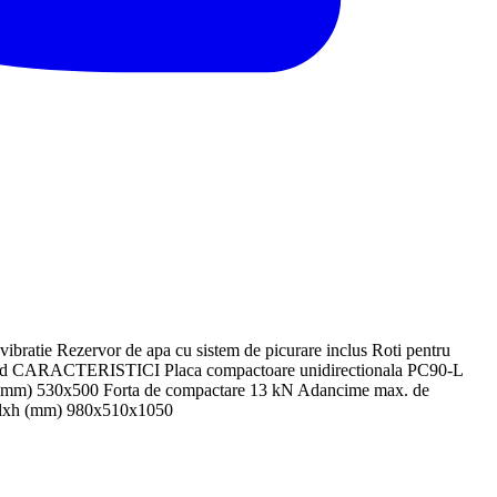
vibratie Rezervor de apa cu sistem de picurare inclus Roti pentru
standard CARACTERISTICI Placa compactoare unidirectionala PC90-L
pa (mm) 530x500 Forta de compactare 13 kN Adancime max. de
 Lxlxh (mm) 980x510x1050