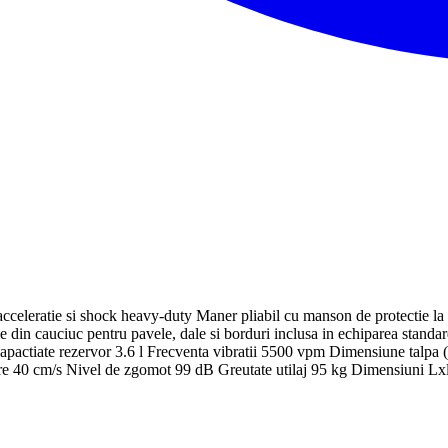
acceleratie si shock heavy-duty Maner pliabil cu manson de protectie la 
ctie din cauciuc pentru pavele, dale si borduri inclusa in echiparea 
pactiate rezervor 3.6 l Frecventa vibratii 5500 vpm Dimensiune tal
are 40 cm/s Nivel de zgomot 99 dB Greutate utilaj 95 kg Dimensiuni