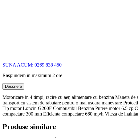
SUNA ACUM: 0269 838 450
Raspundem in maximum 2 ore
Descriere
Motorizare in 4 timpi, racire cu aer, alimentare cu benzina Maneta de 
transport cu sistem de rabatare pentru o mai usoara manevrare Prote
Tip motor Loncin G200F Combustibil Benzina Putere motor 6.5 cp Ca
compactare 300 mm Eficienta compactare 660 mp/h Viteza de inaint
Produse similare