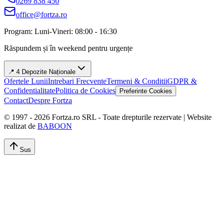
0269 838 450
office@fortza.ro
Program: Luni-Vineri: 08:00 - 16:30
Răspundem și în weekend pentru urgențe
📍 4 Depozite Naționale
Ofertele Lunii
Intrebari Frecvente
Termeni & Conditii
GDPR &
Confidentialitate
Politica de Cookies
Preferinte Cookies
Contact
Despre Fortza
© 1997 -
2026
Fortza.ro SRL - Toate drepturile rezervate | Website
realizat de
BABOON
Sus