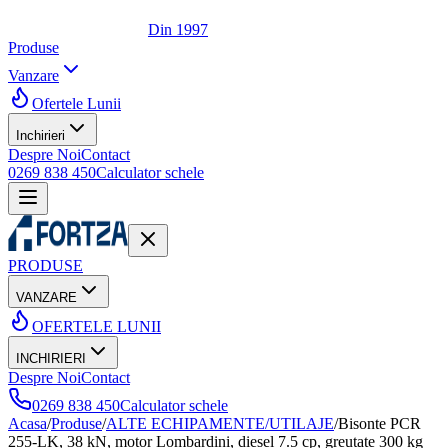
Din 1997
Produse
Vanzare
Ofertele Lunii
Inchirieri
Despre Noi
Contact
0269 838 450
Calculator schele
PRODUSE
VANZARE
OFERTELE LUNII
INCHIRIERI
Despre Noi
Contact
0269 838 450
Calculator schele
Acasa
/
Produse
/
ALTE ECHIPAMENTE/UTILAJE
/
Bisonte PCR
255-LK, 38 kN, motor Lombardini, diesel 7.5 cp, greutate 300 kg