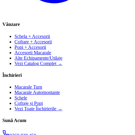
Vânzare
Schela + Accesorii
Cofrare + Accesorii
Popi + Accesorii
Accesorii Macarale
Alte Echipamente/Utilaje
Vezi Catalog Complet →
Închirieri
Macarale Turn
Macarale Automontante
Schele
Cofraje și Popi
Vezi Toate Închirierile →
Sună Acum