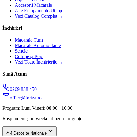
Accesorii Macarale
Alte Echipamente/Utilaje
Vezi Catalog Complet →
Închirieri
Macarale Turn
Macarale Automontante
Schele
Cofraje și Popi
Vezi Toate Închirierile →
Sună Acum
0269 838 450
office@fortza.ro
Program: Luni-Vineri: 08:00 - 16:30
Răspundem și în weekend pentru urgențe
📍 4 Depozite Naționale