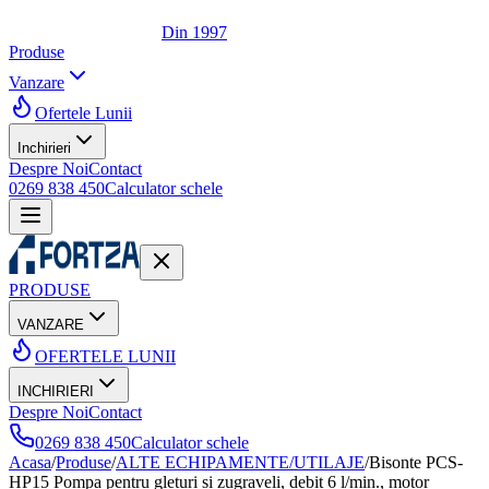
Din 1997
Produse
Vanzare
Ofertele Lunii
Inchirieri
Despre Noi
Contact
0269 838 450
Calculator schele
PRODUSE
VANZARE
OFERTELE LUNII
INCHIRIERI
Despre Noi
Contact
0269 838 450
Calculator schele
Acasa
/
Produse
/
ALTE ECHIPAMENTE/UTILAJE
/
Bisonte PCS-
HP15 Pompa pentru gleturi si zugraveli, debit 6 l/min., motor