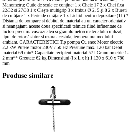
Manometru; Cutie de scule ce conține: 1 x Cheie 17 2 x Chei fixa
22/32 și 27/38 1 x Clește multigrip 3 x Imbus Ø 2, 5 și 8 2 x Bureti
de curățare 1 x Perie de curățare 1 x Lichid pentru depozitare (1L) *
Distanta de pompare si debitul de material au un caracter orientativ
si neangajant, aceste doua specificatii tehnice fiind influentate de
factori precum: vascozitatea si granulometria materialului utilizat,
tipul de rotor / stator si uzura acestuia, temperatura mediului
ambiant. CARACTERISTICI Tip pompa Cu snec Motor electric
2,2 kW Putere motor 230V / 50 Hz Presiune max. 120 bar Debit
material 6/l min* Capacitate recipient material 57 l Granulometrie 1-
2 mm** Greutate 62 kg Dimensiuni (l x L x h) 1.130 x 610 x 780
mm
Produse similare