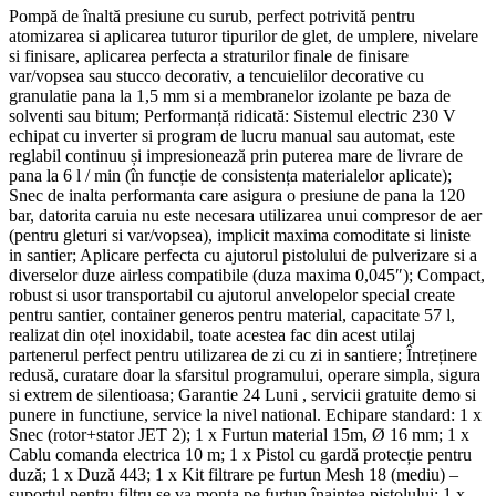
Pompă de înaltă presiune cu surub, perfect potrivită pentru
atomizarea si aplicarea tuturor tipurilor de glet, de umplere, nivelare
si finisare, aplicarea perfecta a straturilor finale de finisare
var/vopsea sau stucco decorativ, a tencuielilor decorative cu
granulatie pana la 1,5 mm si a membranelor izolante pe baza de
solventi sau bitum; Performanță ridicată: Sistemul electric 230 V
echipat cu inverter si program de lucru manual sau automat, este
reglabil continuu și impresionează prin puterea mare de livrare de
pana la 6 l / min (în funcție de consistența materialelor aplicate);
Snec de inalta performanta care asigura o presiune de pana la 120
bar, datorita caruia nu este necesara utilizarea unui compresor de aer
(pentru gleturi si var/vopsea), implicit maxima comoditate si liniste
in santier; Aplicare perfecta cu ajutorul pistolului de pulverizare si a
diverselor duze airless compatibile (duza maxima 0,045″); Compact,
robust si usor transportabil cu ajutorul anvelopelor special create
pentru santier, container generos pentru material, capacitate 57 l,
realizat din oțel inoxidabil, toate acestea fac din acest utilaj
partenerul perfect pentru utilizarea de zi cu zi in santiere; Întreținere
redusă, curatare doar la sfarsitul programului, operare simpla, sigura
si extrem de silentioasa; Garantie 24 Luni , servicii gratuite demo si
punere in functiune, service la nivel national. Echipare standard: 1 x
Snec (rotor+stator JET 2); 1 x Furtun material 15m, Ø 16 mm; 1 x
Cablu comanda electrica 10 m; 1 x Pistol cu gardă protecție pentru
duză; 1 x Duză 443; 1 x Kit filtrare pe furtun Mesh 18 (mediu) –
suportul pentru filtru se va monta pe furtun înaintea pistolului; 1 x