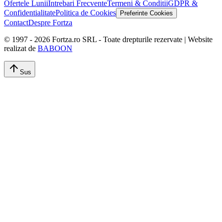
Ofertele Lunii
Intrebari Frecvente
Termeni & Conditii
GDPR &
Confidentialitate
Politica de Cookies
Preferinte Cookies
Contact
Despre Fortza
© 1997 -
2026
Fortza.ro SRL - Toate drepturile rezervate | Website
realizat de
BABOON
Sus