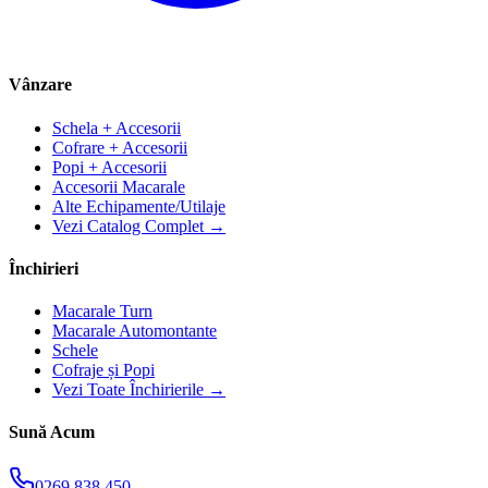
Vânzare
Schela + Accesorii
Cofrare + Accesorii
Popi + Accesorii
Accesorii Macarale
Alte Echipamente/Utilaje
Vezi Catalog Complet →
Închirieri
Macarale Turn
Macarale Automontante
Schele
Cofraje și Popi
Vezi Toate Închirierile →
Sună Acum
0269 838 450