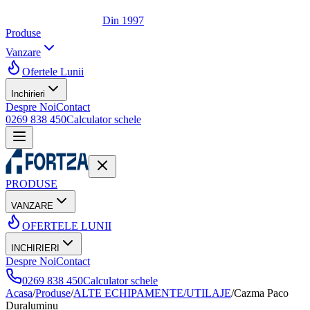
Din 1997
Produse
Vanzare
Ofertele Lunii
Inchirieri
Despre Noi
Contact
0269 838 450
Calculator schele
PRODUSE
VANZARE
OFERTELE LUNII
INCHIRIERI
Despre Noi
Contact
0269 838 450
Calculator schele
Acasa
/
Produse
/
ALTE ECHIPAMENTE/UTILAJE
/
Cazma Paco
Duraluminu