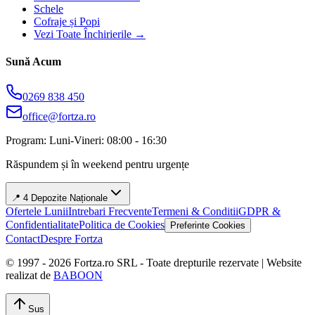
Schele
Cofraje și Popi
Vezi Toate Închirierile →
Sună Acum
0269 838 450
office@fortza.ro
Program: Luni-Vineri: 08:00 - 16:30
Răspundem și în weekend pentru urgențe
📍 4 Depozite Naționale
Ofertele Lunii
Intrebari Frecvente
Termeni & Conditii
GDPR &
Confidentialitate
Politica de Cookies
Preferinte Cookies
Contact
Despre Fortza
© 1997 -
2026
Fortza.ro SRL - Toate drepturile rezervate | Website
realizat de
BABOON
Sus