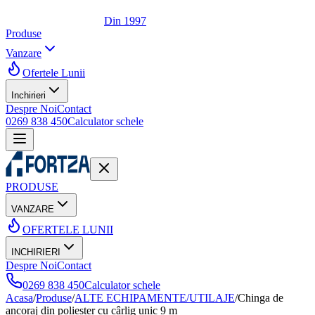
Din 1997
Produse
Vanzare
Ofertele Lunii
Inchirieri
Despre Noi
Contact
0269 838 450
Calculator schele
PRODUSE
VANZARE
OFERTELE LUNII
INCHIRIERI
Despre Noi
Contact
0269 838 450
Calculator schele
Acasa
/
Produse
/
ALTE ECHIPAMENTE/UTILAJE
/
Chinga de
ancoraj din poliester cu cârlig unic 9 m