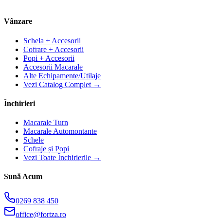
Vânzare
Schela + Accesorii
Cofrare + Accesorii
Popi + Accesorii
Accesorii Macarale
Alte Echipamente/Utilaje
Vezi Catalog Complet →
Închirieri
Macarale Turn
Macarale Automontante
Schele
Cofraje și Popi
Vezi Toate Închirierile →
Sună Acum
0269 838 450
office@fortza.ro