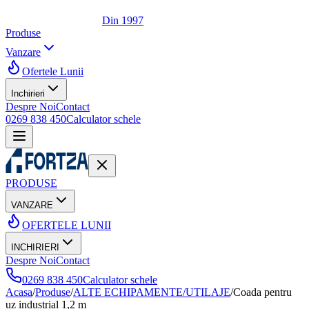
Din 1997
Produse
Vanzare
Ofertele Lunii
Inchirieri
Despre Noi
Contact
0269 838 450
Calculator schele
PRODUSE
VANZARE
OFERTELE LUNII
INCHIRIERI
Despre Noi
Contact
0269 838 450
Calculator schele
Acasa
/
Produse
/
ALTE ECHIPAMENTE/UTILAJE
/
Coada pentru
uz industrial 1,2 m