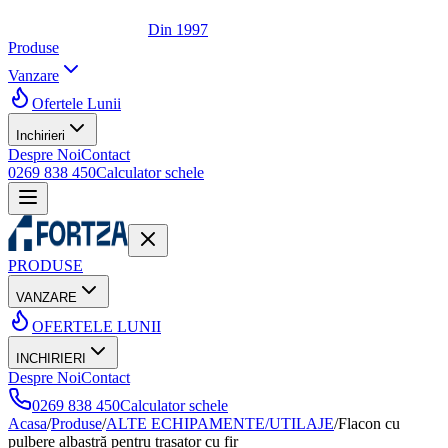
Din 1997
Produse
Vanzare
Ofertele Lunii
Inchirieri
Despre Noi
Contact
0269 838 450
Calculator schele
PRODUSE
VANZARE
OFERTELE LUNII
INCHIRIERI
Despre Noi
Contact
0269 838 450
Calculator schele
Acasa
/
Produse
/
ALTE ECHIPAMENTE/UTILAJE
/
Flacon cu
pulbere albastră pentru trasator cu fir