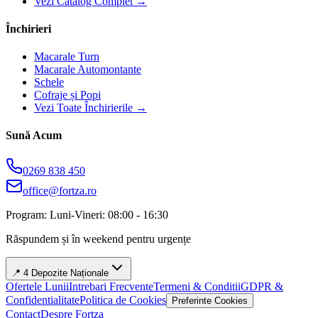
Vezi Catalog Complet →
Închirieri
Macarale Turn
Macarale Automontante
Schele
Cofraje și Popi
Vezi Toate Închirierile →
Sună Acum
0269 838 450
office@fortza.ro
Program: Luni-Vineri: 08:00 - 16:30
Răspundem și în weekend pentru urgențe
📍 4 Depozite Naționale
Ofertele Lunii
Intrebari Frecvente
Termeni & Conditii
GDPR &
Confidentialitate
Politica de Cookies
Preferinte Cookies
Contact
Despre Fortza