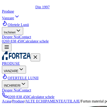
Din 1997
Produse
Vanzare
Ofertele Lunii
Inchirieri
Despre Noi
Contact
0269 838 450
Calculator schele
PRODUSE
VANZARE
OFERTELE LUNII
INCHIRIERI
Despre Noi
Contact
0269 838 450
Calculator schele
Acasa
/
Produse
/
ALTE ECHIPAMENTE/UTILAJE
/
Furtun material 