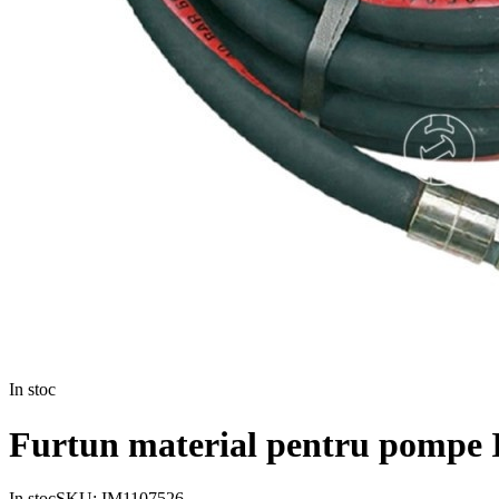
In stoc
Furtun material pentru pompe 
In stoc
SKU:
IM1107526