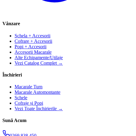
Vânzare
Schela + Accesorii
Cofrare + Accesorii
Popi + Accesorii
Accesorii Macarale
Alte Echipamente/Utilaje
Vezi Catalog Complet →
Închirieri
Macarale Turn
Macarale Automontante
Schele
Cofraje și Popi
Vezi Toate Închirierile →
Sună Acum
0269 838 450