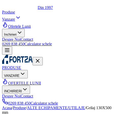
Din 1997
Produse
Vanzare
Ofertele Lunii
Inchirieri
Despre Noi
Contact
0269 838 450
Calculator schele
PRODUSE
VANZARE
OFERTELE LUNII
INCHIRIERI
Despre Noi
Contact
0269 838 450
Calculator schele
Acasa
/
Produse
/
ALTE ECHIPAMENTE/UTILAJE
/
Grilaj 130X500
mm