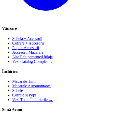
Vânzare
Schela + Accesorii
Cofrare + Accesorii
Popi + Accesorii
Accesorii Macarale
Alte Echipamente/Utilaje
Vezi Catalog Complet →
Închirieri
Macarale Turn
Macarale Automontante
Schele
Cofraje și Popi
Vezi Toate Închirierile →
Sună Acum