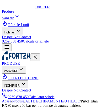
Din 1997
Produse
Vanzare
Ofertele Lunii
Inchirieri
Despre Noi
Contact
0269 838 450
Calculator schele
PRODUSE
VANZARE
OFERTELE LUNII
INCHIRIERI
Despre Noi
Contact
0269 838 450
Calculator schele
Acasa
/
Produse
/
ALTE ECHIPAMENTE/UTILAJE
/
Pistol Titan
RX80 max 250 bar pentru pompe de zugravit airless