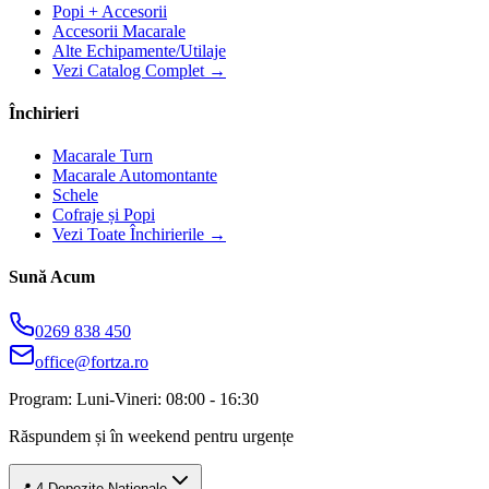
Popi + Accesorii
Accesorii Macarale
Alte Echipamente/Utilaje
Vezi Catalog Complet →
Închirieri
Macarale Turn
Macarale Automontante
Schele
Cofraje și Popi
Vezi Toate Închirierile →
Sună Acum
0269 838 450
office@fortza.ro
Program: Luni-Vineri: 08:00 - 16:30
Răspundem și în weekend pentru urgențe
📍 4 Depozite Naționale