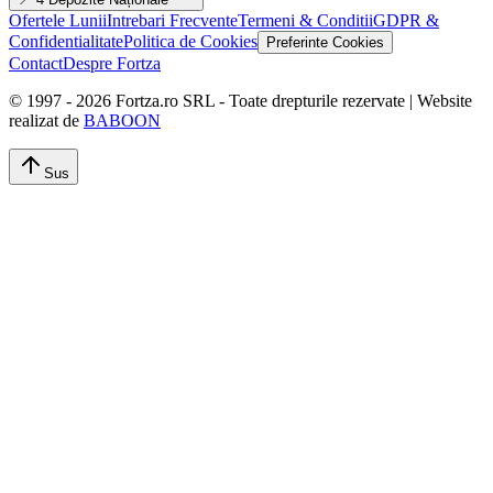
Ofertele Lunii
Intrebari Frecvente
Termeni & Conditii
GDPR &
Confidentialitate
Politica de Cookies
Preferinte Cookies
Contact
Despre Fortza
© 1997 -
2026
Fortza.ro SRL - Toate drepturile rezervate | Website
realizat de
BABOON
Sus