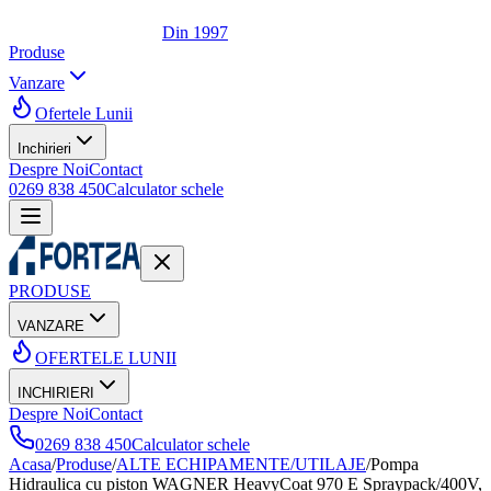
Din 1997
Produse
Vanzare
Ofertele Lunii
Inchirieri
Despre Noi
Contact
0269 838 450
Calculator schele
PRODUSE
VANZARE
OFERTELE LUNII
INCHIRIERI
Despre Noi
Contact
0269 838 450
Calculator schele
Acasa
/
Produse
/
ALTE ECHIPAMENTE/UTILAJE
/
Pompa
Hidraulica cu piston WAGNER HeavyCoat 970 E Spraypack/400V,