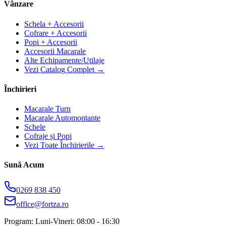
Vânzare
Schela + Accesorii
Cofrare + Accesorii
Popi + Accesorii
Accesorii Macarale
Alte Echipamente/Utilaje
Vezi Catalog Complet →
Închirieri
Macarale Turn
Macarale Automontante
Schele
Cofraje și Popi
Vezi Toate Închirierile →
Sună Acum
0269 838 450
office@fortza.ro
Program: Luni-Vineri: 08:00 - 16:30