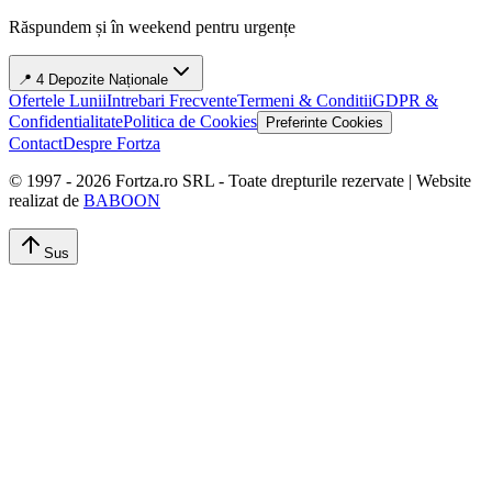
Răspundem și în weekend pentru urgențe
📍 4 Depozite Naționale
Ofertele Lunii
Intrebari Frecvente
Termeni & Conditii
GDPR &
Confidentialitate
Politica de Cookies
Preferinte Cookies
Contact
Despre Fortza
© 1997 -
2026
Fortza.ro SRL - Toate drepturile rezervate | Website
realizat de
BABOON
Sus