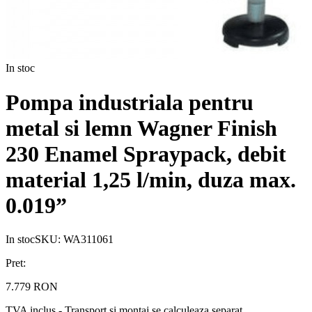
In stoc
Pompa industriala pentru
metal si lemn Wagner Finish
230 Enamel Spraypack, debit
material 1,25 l/min, duza max.
0.019”
In stoc
SKU:
WA311061
Pret:
7.779 RON
TVA inclus - Transport si montaj se calculeaza separat