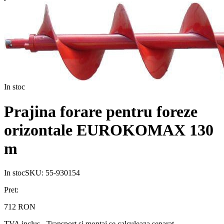
In stoc
Prajina forare pentru foreze
orizontale EUROKOMAX 130
m
In stoc
SKU:
55-930154
Pret:
712 RON
TVA inclus - Transport si montaj se calculeaza separat