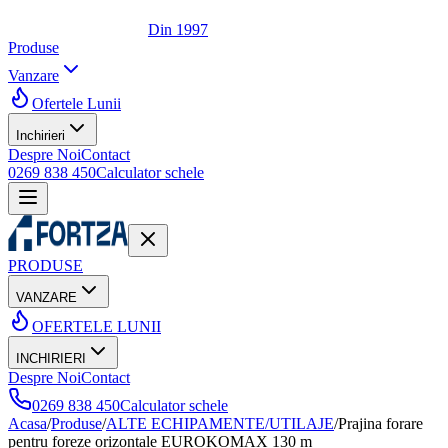
Din 1997
Produse
Vanzare
Ofertele Lunii
Inchirieri
Despre Noi
Contact
0269 838 450
Calculator schele
PRODUSE
VANZARE
OFERTELE LUNII
INCHIRIERI
Despre Noi
Contact
0269 838 450
Calculator schele
Acasa
/
Produse
/
ALTE ECHIPAMENTE/UTILAJE
/
Prajina forare
pentru foreze orizontale EUROKOMAX 130 m