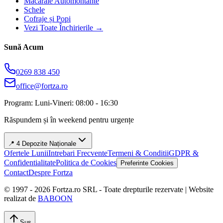
Macarale Automontante
Schele
Cofraje și Popi
Vezi Toate Închirierile →
Sună Acum
0269 838 450
office@fortza.ro
Program: Luni-Vineri: 08:00 - 16:30
Răspundem și în weekend pentru urgențe
📍 4 Depozite Naționale
Ofertele Lunii
Intrebari Frecvente
Termeni & Conditii
GDPR &
Confidentialitate
Politica de Cookies
Preferinte Cookies
Contact
Despre Fortza
© 1997 -
2026
Fortza.ro SRL - Toate drepturile rezervate | Website
realizat de
BABOON
Sus