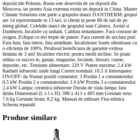
depozit din Polonia. Rusia este deservita de un depozit din
Moscova, iar pentru Asia extrema exista un depozit in China. Master
Climate Solutions este parte a grupului danez DANTHERM; grupul
are 14 reprezentante in 13 tari, si clienti in peste 80 de tari de pe
intreg globul. Celelalte marci ale grupului sunt Calorex, Aerial si
Dantherm. Incalzire cu radiatii. Caldura instantanee. Fara consum de
oxigen. Echipat cu trei trepte de putere. Fara curenti de aer,fara praf.
Fara fum, fara miros, fara umiditate. Incalzitoare foarte silentioase cu
o eficienta de 100%. Produsul beneficiaza de garantie extinsa
limitata de 3 ani! Incalzitor electric pentru medii inchise. Se poate
utiliza cu succes in, garaje, magazine, locuinte, birouri, crame,
depozite, etc. Tensiune alimentare: 220 V Putere maxima: 2.4 kW
Radiatii infrarosii: unde lungi Curent nominal: 10.5 A Intrerupator
ON/OFF: da Numar pozitii comutator: 3 Pozitia 1 a comutatorului:
0.5 kW Pozitia 2 a comutatorului: 1.6 kW Pozitia 3 a comutatorului:
2.4 kW Lampa: ceramica infrarosie Durata de viata lampa: fara
limita Dimensiuni (L x l x H): 398 x 413 x 495 mm Greutate neta:
7.6 kg Greutate bruta: 8.2 kg. Manual de utilizare Fisa tehnica
Schema reparatii
Produse similare