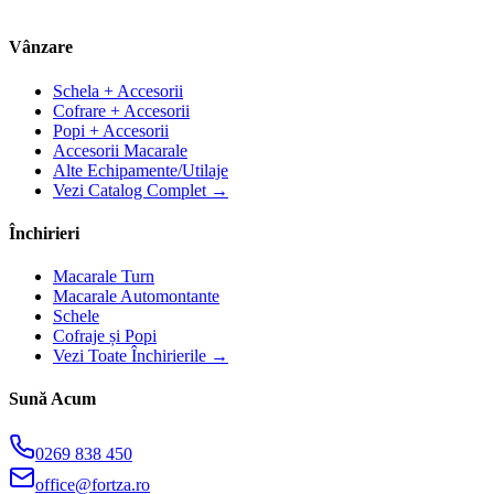
Vânzare
Schela + Accesorii
Cofrare + Accesorii
Popi + Accesorii
Accesorii Macarale
Alte Echipamente/Utilaje
Vezi Catalog Complet →
Închirieri
Macarale Turn
Macarale Automontante
Schele
Cofraje și Popi
Vezi Toate Închirierile →
Sună Acum
0269 838 450
office@fortza.ro