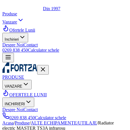
Din 1997
Produse
Vanzare
Ofertele Lunii
Inchirieri
Despre Noi
Contact
0269 838 450
Calculator schele
PRODUSE
VANZARE
OFERTELE LUNII
INCHIRIERI
Despre Noi
Contact
0269 838 450
Calculator schele
Acasa
/
Produse
/
ALTE ECHIPAMENTE/UTILAJE
/
Radiator
electric MASTER TS3A infrarosu