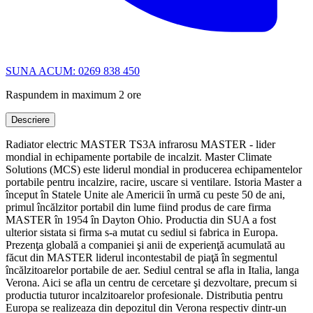
SUNA ACUM: 0269 838 450
Raspundem in maximum 2 ore
Descriere
Radiator electric MASTER TS3A infrarosu MASTER - lider
mondial in echipamente portabile de incalzit. Master Climate
Solutions (MCS) este liderul mondial in producerea echipamentelor
portabile pentru incalzire, racire, uscare si ventilare. Istoria Master a
început în Statele Unite ale Americii în urmă cu peste 50 de ani,
primul încălzitor portabil din lume fiind produs de care firma
MASTER în 1954 în Dayton Ohio. Productia din SUA a fost
ulterior sistata si firma s-a mutat cu sediul si fabrica in Europa.
Prezenţa globală a companiei şi anii de experienţă acumulată au
făcut din MASTER liderul incontestabil de piaţă în segmentul
încălzitoarelor portabile de aer. Sediul central se afla in Italia, langa
Verona. Aici se afla un centru de cercetare şi dezvoltare, precum si
productia tuturor incalzitoarelor profesionale. Distributia pentru
Europa se realizeaza din depozitul din Verona respectiv dintr-un