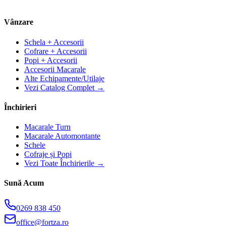
Vânzare
Schela + Accesorii
Cofrare + Accesorii
Popi + Accesorii
Accesorii Macarale
Alte Echipamente/Utilaje
Vezi Catalog Complet →
Închirieri
Macarale Turn
Macarale Automontante
Schele
Cofraje și Popi
Vezi Toate Închirierile →
Sună Acum
0269 838 450
office@fortza.ro