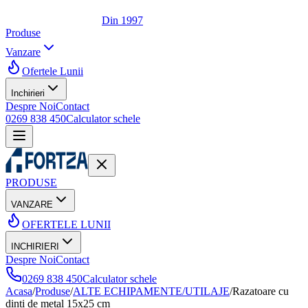
Din 1997
Produse
Vanzare
Ofertele Lunii
Inchirieri
Despre Noi
Contact
0269 838 450
Calculator schele
PRODUSE
VANZARE
OFERTELE LUNII
INCHIRIERI
Despre Noi
Contact
0269 838 450
Calculator schele
Acasa
/
Produse
/
ALTE ECHIPAMENTE/UTILAJE
/
Razatoare cu
dinti de metal 15x25 cm