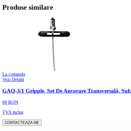
Produse similare
La comanda
Vezi Detalii
GAQ-3/1 Gripple, Set De Ancorare Transversală, S
69 RON
TVA inclus
CONTACTEAZA-NE