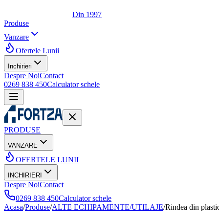
Din 1997
Produse
Vanzare
Ofertele Lunii
Inchirieri
Despre Noi
Contact
0269 838 450
Calculator schele
PRODUSE
VANZARE
OFERTELE LUNII
INCHIRIERI
Despre Noi
Contact
0269 838 450
Calculator schele
Acasa
/
Produse
/
ALTE ECHIPAMENTE/UTILAJE
/
Rindea din plasti