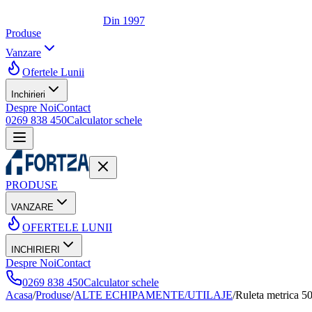
Din 1997
Produse
Vanzare
Ofertele Lunii
Inchirieri
Despre Noi
Contact
0269 838 450
Calculator schele
PRODUSE
VANZARE
OFERTELE LUNII
INCHIRIERI
Despre Noi
Contact
0269 838 450
Calculator schele
Acasa
/
Produse
/
ALTE ECHIPAMENTE/UTILAJE
/
Ruleta metrica 5