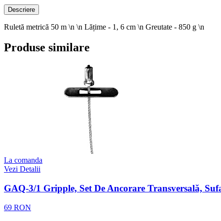
Descriere
Ruletă metrică 50 m \n \n Lățime - 1, 6 cm \n Greutate - 850 g \n
Produse similare
La comanda
Vezi Detalii
GAQ-3/1 Gripple, Set De Ancorare Transversală, S
69 RON