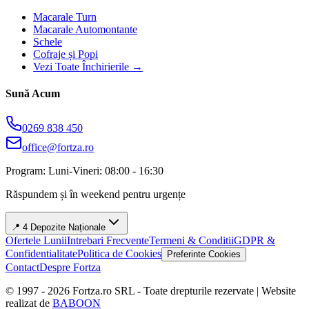
Macarale Turn
Macarale Automontante
Schele
Cofraje și Popi
Vezi Toate Închirierile →
Sună Acum
0269 838 450
office@fortza.ro
Program: Luni-Vineri: 08:00 - 16:30
Răspundem și în weekend pentru urgențe
📍 4 Depozite Naționale
Ofertele Lunii
Intrebari Frecvente
Termeni & Conditii
GDPR &
Confidentialitate
Politica de Cookies
Preferinte Cookies
Contact
Despre Fortza
© 1997 -
2026
Fortza.ro SRL - Toate drepturile rezervate | Website
realizat de
BABOON