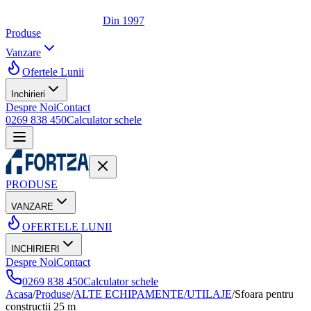
Din 1997
Produse
Vanzare
Ofertele Lunii
Inchirieri
Despre Noi
Contact
0269 838 450
Calculator schele
PRODUSE
VANZARE
OFERTELE LUNII
INCHIRIERI
Despre Noi
Contact
0269 838 450
Calculator schele
Acasa
/
Produse
/
ALTE ECHIPAMENTE/UTILAJE
/
Sfoara pentru
constructii 25 m