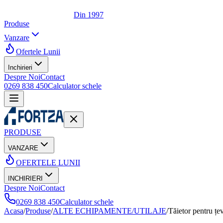
Din 1997
Produse
Vanzare
Ofertele Lunii
Inchirieri
Despre Noi
Contact
0269 838 450
Calculator schele
PRODUSE
VANZARE
OFERTELE LUNII
INCHIRIERI
Despre Noi
Contact
0269 838 450
Calculator schele
Acasa
/
Produse
/
ALTE ECHIPAMENTE/UTILAJE
/
Tăietor pentru ț