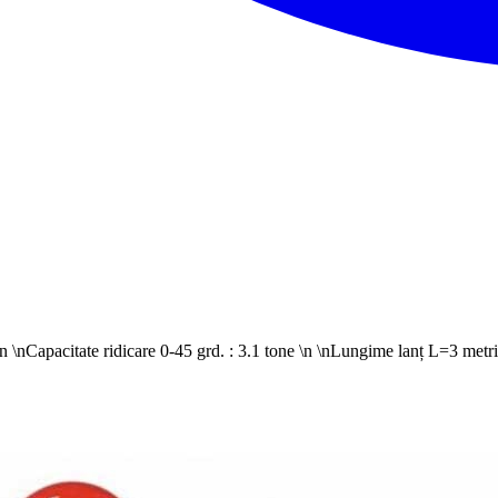
n \nCapacitate ridicare 0-45 grd. : 3.1 tone \n \nLungime lanț L=3 metri 