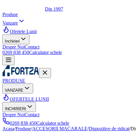
Din 1997
Produse
Vanzare
Ofertele Lunii
Inchirieri
Despre Noi
Contact
0269 838 450
Calculator schele
PRODUSE
VANZARE
OFERTELE LUNII
INCHIRIERI
Despre Noi
Contact
0269 838 450
Calculator schele
Acasa
/
Produse
/
ACCESORII MACARALE
/
Dispozitive de ridicat
/
Di