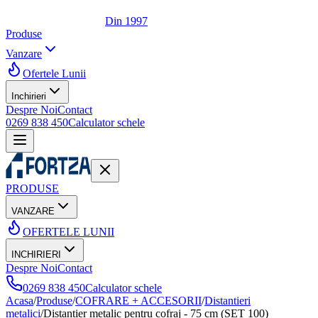
Din 1997
Produse
Vanzare
Ofertele Lunii
Inchirieri
Despre Noi
Contact
0269 838 450
Calculator schele
PRODUSE
VANZARE
OFERTELE LUNII
INCHIRIERI
Despre Noi
Contact
0269 838 450
Calculator schele
Acasa
/
Produse
/
COFRARE + ACCESORII
/
Distantieri
metalici
/
Distanțier metalic pentru cofraj - 75 cm (SET 100)