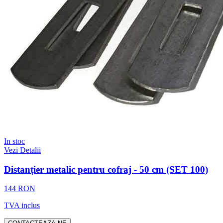
In stoc
Vezi Detalii
Distanțier metalic pentru cofraj - 50 cm (SET 100)
144 RON
TVA inclus