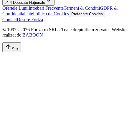
📍 4 Depozite Naționale
Ofertele Lunii
Intrebari Frecvente
Termeni & Conditii
GDPR &
Confidentialitate
Politica de Cookies
Preferinte Cookies
Contact
Despre Fortza
© 1997 -
2026
Fortza.ro SRL - Toate drepturile rezervate | Website
realizat de
BABOON
Sus