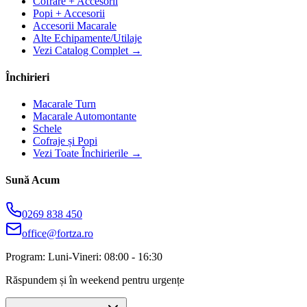
Cofrare + Accesorii
Popi + Accesorii
Accesorii Macarale
Alte Echipamente/Utilaje
Vezi Catalog Complet →
Închirieri
Macarale Turn
Macarale Automontante
Schele
Cofraje și Popi
Vezi Toate Închirierile →
Sună Acum
0269 838 450
office@fortza.ro
Program: Luni-Vineri: 08:00 - 16:30
Răspundem și în weekend pentru urgențe