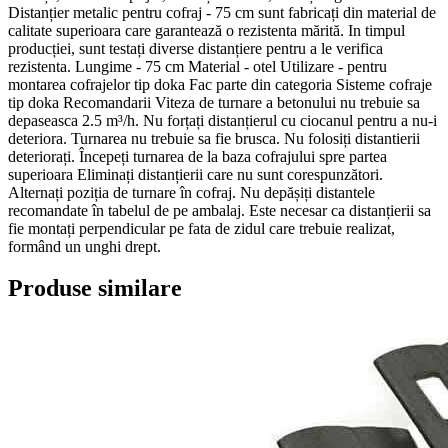
Distanțier metalic pentru cofraj - 75 cm sunt fabricați din material de
calitate superioara care garantează o rezistenta mărită. In timpul
producției, sunt testați diverse distanțiere pentru a le verifica
rezistenta. Lungime - 75 cm Material - otel Utilizare - pentru
montarea cofrajelor tip doka Fac parte din categoria Sisteme cofraje
tip doka Recomandarii Viteza de turnare a betonului nu trebuie sa
depaseasca 2.5 m³/h. Nu forțați distanțierul cu ciocanul pentru a nu-i
deteriora. Turnarea nu trebuie sa fie brusca. Nu folosiți distantierii
deteriorați. Începeți turnarea de la baza cofrajului spre partea
superioara Eliminați distanțierii care nu sunt corespunzători.
Alternați poziția de turnare în cofraj. Nu depășiți distantele
recomandate în tabelul de pe ambalaj. Este necesar ca distanțierii sa
fie montați perpendicular pe fata de zidul care trebuie realizat,
formând un unghi drept.
Produse similare