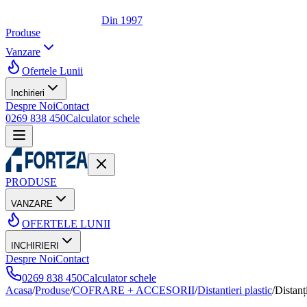
Din 1997
Produse
Vanzare
Ofertele Lunii
Inchirieri
Despre Noi
Contact
0269 838 450
Calculator schele
PRODUSE
VANZARE
OFERTELE LUNII
INCHIRIERI
Despre Noi
Contact
0269 838 450
Calculator schele
Acasa
/
Produse
/
COFRARE + ACCESORII
/
Distantieri plastic
/
Distanț