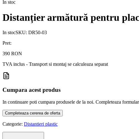
In stoc
Distanțier armătură pentru pl
In stoc
SKU:
DR50-03
Pret:
390 RON
TVA inclus - Transport si montaj se calculeaza separat
Cumpara acest produs
In continuare poti cumpara produsele de la noi. Completeaza formularul d
Completeaza cererea de oferta
Categorie:
Distantieri plastic