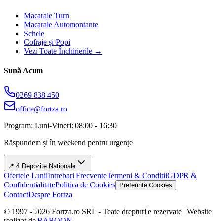
Macarale Turn
Macarale Automontante
Schele
Cofraje și Popi
Vezi Toate Închirierile →
Sună Acum
0269 838 450
office@fortza.ro
Program: Luni-Vineri: 08:00 - 16:30
Răspundem și în weekend pentru urgențe
📍 4 Depozite Naționale
Ofertele Lunii
Intrebari Frecvente
Termeni & Conditii
GDPR &
Confidentialitate
Politica de Cookies
Preferinte Cookies
Contact
Despre Fortza
© 1997 -
2026
Fortza.ro SRL - Toate drepturile rezervate | Website
realizat de
BABOON