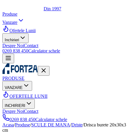
Din 1997
Produse
Vanzare
Ofertele Lunii
Inchirieri
Despre Noi
Contact
0269 838 450
Calculator schele
PRODUSE
VANZARE
OFERTELE LUNII
INCHIRIERI
Despre Noi
Contact
0269 838 450
Calculator schele
Acasa
/
Produse
/
SCULE DE MANA
/
Driste
/
Drisca burete 20x30x3
cm