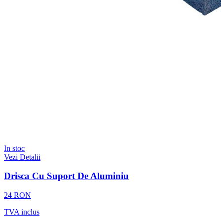
In stoc
Vezi Detalii
Drisca Cu Suport De Aluminiu
24 RON
TVA inclus