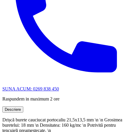
SUNA ACUM: 0269 838 450
Raspundem in maximum 2 ore
Descriere
Drișcă burete cauciucat portocaliu 21,5x13,5 mm \n \n Grosimea
buretelui: 18 mm \n Densitatea: 160 kg/mc \n Potrivită pentru
tencuieli preamestecate. \n