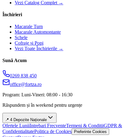
Vezi Catalog Complet →
Închirieri
Macarale Turn
Macarale Automontante
Schele
Cofraje și Popi
Vezi Toate Închirierile →
Sună Acum
0269 838 450
office@fortza.ro
Program: Luni-Vineri: 08:00 - 16:30
Răspundem și în weekend pentru urgențe
📍 4 Depozite Naționale
Ofertele Lunii
Intrebari Frecvente
Termeni & Conditii
GDPR &
Confidentialitate
Politica de Cookies
Preferinte Cookies