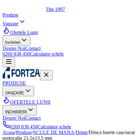
Din 1997
Produse
Vanzare
Ofertele Lunii
Inchirieri
Despre Noi
Contact
0269 838 450
Calculator schele
PRODUSE
VANZARE
OFERTELE LUNII
INCHIRIERI
Despre Noi
Contact
0269 838 450
Calculator schele
Acasa
/
Produse
/
SCULE DE MANA
/
Driste
/
Drisca burete cauciucat
portocaliu 21,5x13,5 mm