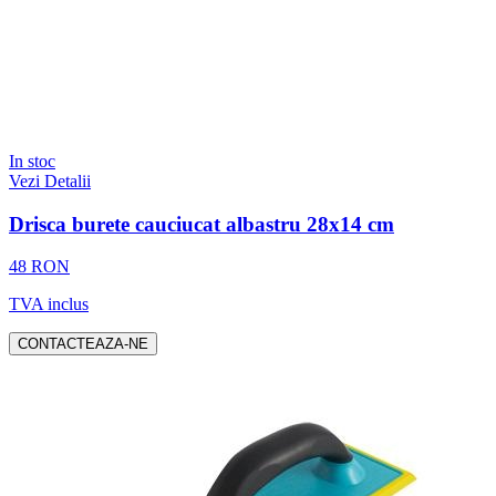
In stoc
Vezi Detalii
Drisca burete cauciucat albastru 28x14 cm
48 RON
TVA inclus
CONTACTEAZA-NE