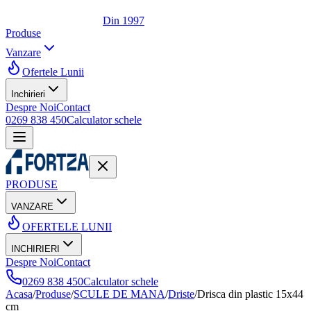
Din 1997
Produse
Vanzare
Ofertele Lunii
Inchirieri
Despre Noi
Contact
0269 838 450
Calculator schele
PRODUSE
VANZARE
OFERTELE LUNII
INCHIRIERI
Despre Noi
Contact
0269 838 450
Calculator schele
Acasa
/
Produse
/
SCULE DE MANA
/
Driste
/
Drisca din plastic 15x44
cm