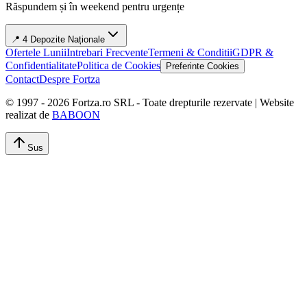
Răspundem și în weekend pentru urgențe
📍 4 Depozite Naționale
Ofertele Lunii
Intrebari Frecvente
Termeni & Conditii
GDPR &
Confidentialitate
Politica de Cookies
Preferinte Cookies
Contact
Despre Fortza
© 1997 -
2026
Fortza.ro SRL - Toate drepturile rezervate | Website
realizat de
BABOON
Sus