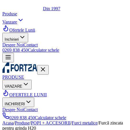
Din 1997
Produse
Vanzare
Ofertele Lunii
Inchirieri
Despre Noi
Contact
0269 838 450
Calculator schele
PRODUSE
VANZARE
OFERTELE LUNII
INCHIRIERI
Despre Noi
Contact
0269 838 450
Calculator schele
Acasa
/
Produse
/
POPI + ACCESORII
/
Furci metalice
/
Furcă zincata
pentru grinda H20