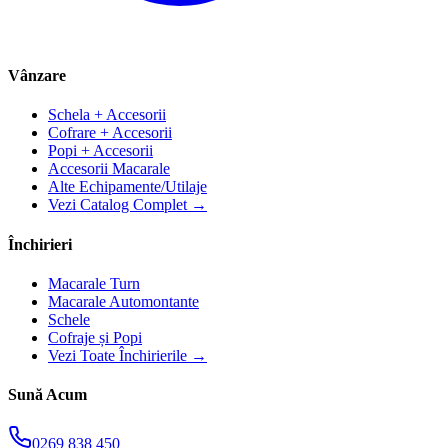
Vânzare
Schela + Accesorii
Cofrare + Accesorii
Popi + Accesorii
Accesorii Macarale
Alte Echipamente/Utilaje
Vezi Catalog Complet →
Închirieri
Macarale Turn
Macarale Automontante
Schele
Cofraje și Popi
Vezi Toate Închirierile →
Sună Acum
0269 838 450