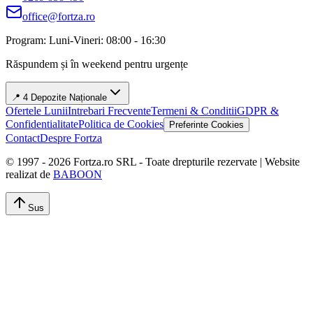
office@fortza.ro
Program: Luni-Vineri: 08:00 - 16:30
Răspundem și în weekend pentru urgențe
📍 4 Depozite Naționale
Ofertele Lunii
Intrebari Frecvente
Termeni & Conditii
GDPR &
Confidentialitate
Politica de Cookies
Preferinte Cookies
Contact
Despre Fortza
© 1997 -
2026
Fortza.ro SRL - Toate drepturile rezervate | Website
realizat de
BABOON
Sus