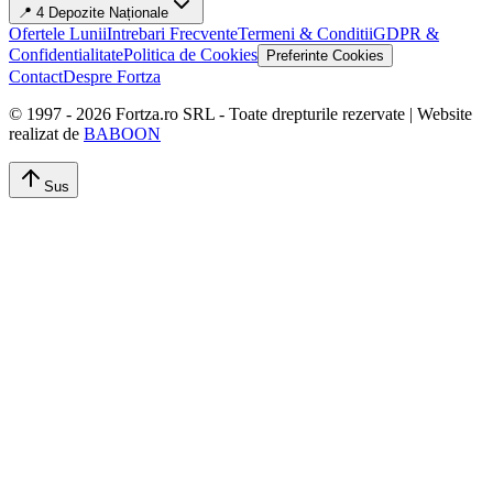
📍 4 Depozite Naționale
Ofertele Lunii
Intrebari Frecvente
Termeni & Conditii
GDPR &
Confidentialitate
Politica de Cookies
Preferinte Cookies
Contact
Despre Fortza
© 1997 -
2026
Fortza.ro SRL - Toate drepturile rezervate | Website
realizat de
BABOON
Sus