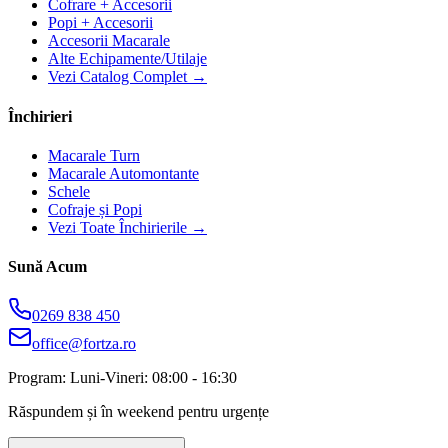
Cofrare + Accesorii
Popi + Accesorii
Accesorii Macarale
Alte Echipamente/Utilaje
Vezi Catalog Complet →
Închirieri
Macarale Turn
Macarale Automontante
Schele
Cofraje și Popi
Vezi Toate Închirierile →
Sună Acum
0269 838 450
office@fortza.ro
Program: Luni-Vineri: 08:00 - 16:30
Răspundem și în weekend pentru urgențe