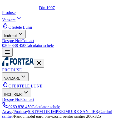
Din 1997
Produse
Vanzare
Ofertele Lunii
Inchirieri
Despre Noi
Contact
0269 838 450
Calculator schele
PRODUSE
VANZARE
OFERTELE LUNII
INCHIRIERI
Despre Noi
Contact
0269 838 450
Calculator schele
Acasa
/
Produse
/
SISTEM DE IMPREJMUIRE SANTIER
/
Garduri
santier
/
Panou mobil gard provizoriu pentru șantier 200x325