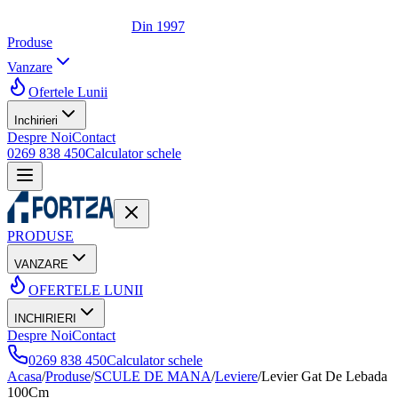
Din 1997
Produse
Vanzare
Ofertele Lunii
Inchirieri
Despre Noi
Contact
0269 838 450
Calculator schele
PRODUSE
VANZARE
OFERTELE LUNII
INCHIRIERI
Despre Noi
Contact
0269 838 450
Calculator schele
Acasa
/
Produse
/
SCULE DE MANA
/
Leviere
/
Levier Gat De Lebada
100Cm