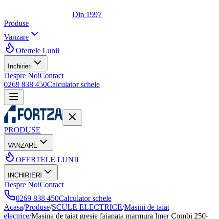
Din 1997
Produse
Vanzare
Ofertele Lunii
Inchirieri
Despre Noi
Contact
0269 838 450
Calculator schele
PRODUSE
VANZARE
OFERTELE LUNII
INCHIRIERI
Despre Noi
Contact
0269 838 450
Calculator schele
Acasa
/
Produse
/
SCULE ELECTRICE
/
Masini de taiat
electrice
/
Masina de taiat gresie faianata marmura Imer Combi 250-