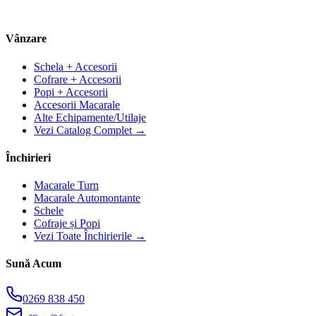
Vânzare
Schela + Accesorii
Cofrare + Accesorii
Popi + Accesorii
Accesorii Macarale
Alte Echipamente/Utilaje
Vezi Catalog Complet →
Închirieri
Macarale Turn
Macarale Automontante
Schele
Cofraje și Popi
Vezi Toate Închirierile →
Sună Acum
0269 838 450