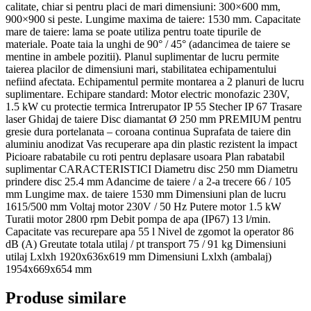
calitate, chiar si pentru placi de mari dimensiuni: 300×600 mm,
900×900 si peste. Lungime maxima de taiere: 1530 mm. Capacitate
mare de taiere: lama se poate utiliza pentru toate tipurile de
materiale. Poate taia la unghi de 90° / 45° (adancimea de taiere se
mentine in ambele pozitii). Planul suplimentar de lucru permite
taierea placilor de dimensiuni mari, stabilitatea echipamentului
nefiind afectata. Echipamentul permite montarea a 2 planuri de lucru
suplimentare. Echipare standard: Motor electric monofazic 230V,
1.5 kW cu protectie termica Intrerupator IP 55 Stecher IP 67 Trasare
laser Ghidaj de taiere Disc diamantat Ø 250 mm PREMIUM pentru
gresie dura portelanata – coroana continua Suprafata de taiere din
aluminiu anodizat Vas recuperare apa din plastic rezistent la impact
Picioare rabatabile cu roti pentru deplasare usoara Plan rabatabil
suplimentar CARACTERISTICI Diametru disc 250 mm Diametru
prindere disc 25.4 mm Adancime de taiere / a 2-a trecere 66 / 105
mm Lungime max. de taiere 1530 mm Dimensiuni plan de lucru
1615/500 mm Voltaj motor 230V / 50 Hz Putere motor 1.5 kW
Turatii motor 2800 rpm Debit pompa de apa (IP67) 13 l/min.
Capacitate vas recurepare apa 55 l Nivel de zgomot la operator 86
dB (A) Greutate totala utilaj / pt transport 75 / 91 kg Dimensiuni
utilaj Lxlxh 1920x636x619 mm Dimensiuni Lxlxh (ambalaj)
1954x669x654 mm
Produse similare