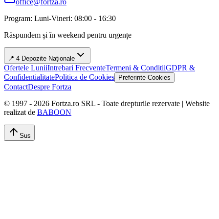
office@fortza.ro
Program: Luni-Vineri: 08:00 - 16:30
Răspundem și în weekend pentru urgențe
📍 4 Depozite Naționale
Ofertele Lunii
Intrebari Frecvente
Termeni & Conditii
GDPR &
Confidentialitate
Politica de Cookies
Preferinte Cookies
Contact
Despre Fortza
© 1997 -
2026
Fortza.ro SRL - Toate drepturile rezervate | Website
realizat de
BABOON
Sus