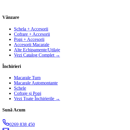
Vânzare
Schela + Accesorii
Cofrare + Accesorii
Popi + Accesorii
Accesorii Macarale
Alte Echipamente/Utilaje
Vezi Catalog Complet →
Închirieri
Macarale Turn
Macarale Automontante
Schele
Cofraje și Popi
Vezi Toate Închirierile →
Sună Acum
0269 838 450