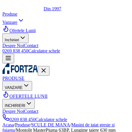
Din 1997
Produse
Vanzare
Ofertele Lunii
Inchirieri
Despre Noi
Contact
0269 838 450
Calculator schele
PRODUSE
VANZARE
OFERTELE LUNII
INCHIRIERI
Despre Noi
Contact
0269 838 450
Calculator schele
Acasa
/
Produse
/
SCULE DE MANA
/
Masini de taiat gresie si
faianta
/
Montolit MasterPiuma 63BP, Lungime taiere 630 mm