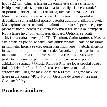
la 0 la 22 mm. Chiar și tăierea diagonală este sigură și simplă;
Echipament proiectat pentru tăierea tuturor tipurile de ceramică
disponibile, porțelan și plăci de sticlă, inclusiv mozaic de sticlă;
Mâner ergonomic precis și extrem de puternic; Transportul și
depozitarea sunt rapide și ușoare, datorită designului pliabil brevetat;
Masterpiuma are o structură din aluminiu turnat sub presiune și oțel
placat cu nichel pentru rezistență maximă și rezistență la intemperii;
Rotita taiere tip 245 in echiparea standard. Optional se poate
achizitiona rotita taiere tip 245T – Titanium. Cadru ranforsat; Masina
este dotata cu picioruse cauciucate antiderapante; Scala de masurare
in milimetri; Incizia se efectuează prin împingere – metoda eficienta
in cazul tuturor tipurilor de materiale; Amortizor pentru preluarea
impactului in urma taierii. *MasterPiuma BP nu se livreaza cu
protectie din cauciuc pentru taiere mozaic, aceasta se poate
achizitiona separat. **MasterPiuma BP nu are locas special pentru
fiola ulei de lubrifiere. Lubrifierea se va efectua manual.
caracteristici Lungime max. de taiere 630 mm Lungime max. de
taiere in diagonala 440 x 440 mm Grosime de taiere 0 – 22 mm
Greutate 9.5 kg
Produse similare