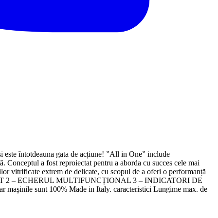
i este întotdeauna gata de acțiune! ”All in One” include
nță. Conceptul a fost reproiectat pentru a aborda cu succes cele mai
lor vitrificate extrem de delicate, cu scopul de a oferi o performanță
 STRUCTURAT 2 – ECHERUL MULTIFUNCȚIONAL 3 – INDICATORI DE
le sunt 100% Made in Italy. caracteristici Lungime max. de