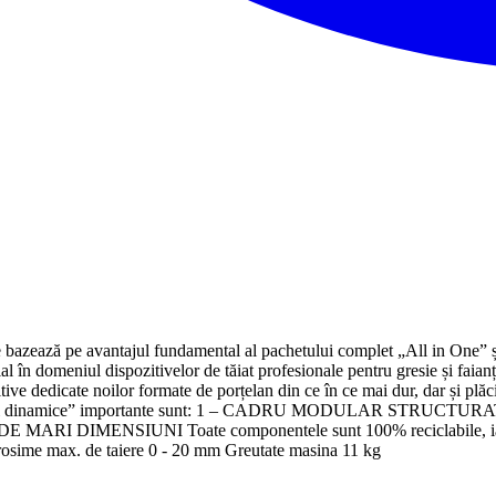
e bazează pe avantajul fundamental al pachetului complet „All in One” ș
al în domeniul dispozitivelor de tăiat profesionale pentru gresie și faia
ve dedicate noilor formate de porțelan din ce în ce mai dur, dar și plăci
„caracteristici dinamice” importante sunt: 1 – CADRU MODULAR
MENSIUNI Toate componentele sunt 100% reciclabile, iar mașini
osime max. de taiere 0 - 20 mm Greutate masina 11 kg