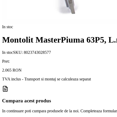
In stoc
Montolit MasterPiuma 63P5, L.
In stoc
SKU:
8023743028577
Pret:
2.065 RON
TVA inclus - Transport si montaj se calculeaza separat
Cumpara acest produs
In continuare poti cumpara produsele de la noi. Completeaza formularul d