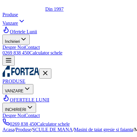
Din 1997
Produse
Vanzare
Ofertele Lunii
Inchirieri
Despre Noi
Contact
0269 838 450
Calculator schele
PRODUSE
VANZARE
OFERTELE LUNII
INCHIRIERI
Despre Noi
Contact
0269 838 450
Calculator schele
Acasa
/
Produse
/
SCULE DE MANA
/
Masini de taiat gresie si faianta
/
M