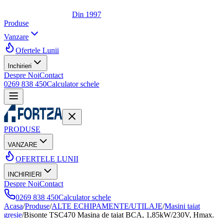
Din 1997
Produse
Vanzare
Ofertele Lunii
Inchirieri
Despre Noi
Contact
0269 838 450
Calculator schele
PRODUSE
VANZARE
OFERTELE LUNII
INCHIRIERI
Despre Noi
Contact
0269 838 450
Calculator schele
Acasa
/
Produse
/
ALTE ECHIPAMENTE/UTILAJE
/
Masini taiat
gresie
/
Bisonte TSC470 Masina de taiat BCA, 1,85kW/230V, Hmax.