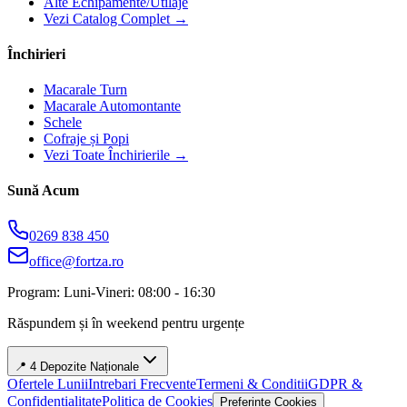
Alte Echipamente/Utilaje
Vezi Catalog Complet →
Închirieri
Macarale Turn
Macarale Automontante
Schele
Cofraje și Popi
Vezi Toate Închirierile →
Sună Acum
0269 838 450
office@fortza.ro
Program: Luni-Vineri: 08:00 - 16:30
Răspundem și în weekend pentru urgențe
📍 4 Depozite Naționale
Ofertele Lunii
Intrebari Frecvente
Termeni & Conditii
GDPR &
Confidentialitate
Politica de Cookies
Preferinte Cookies