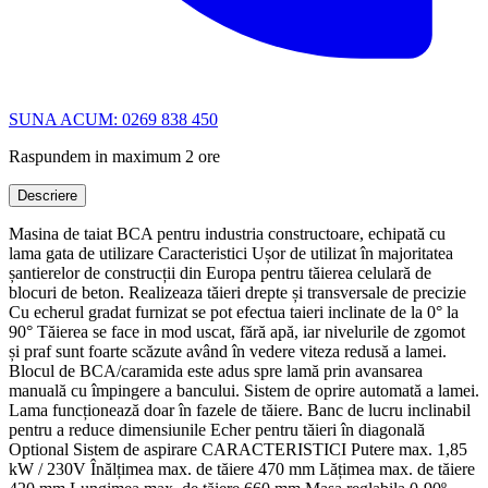
SUNA ACUM: 0269 838 450
Raspundem in maximum 2 ore
Descriere
Masina de taiat BCA pentru industria constructoare, echipată cu
lama gata de utilizare Caracteristici Ușor de utilizat în majoritatea
șantierelor de construcții din Europa pentru tăierea celulară de
blocuri de beton. Realizeaza tăieri drepte și transversale de precizie
Cu echerul gradat furnizat se pot efectua taieri inclinate de la 0° la
90° Tăierea se face in mod uscat, fără apă, iar nivelurile de zgomot
și praf sunt foarte scăzute având în vedere viteza redusă a lamei.
Blocul de BCA/caramida este adus spre lamă prin avansarea
manuală cu împingere a bancului. Sistem de oprire automată a lamei.
Lama funcționează doar în fazele de tăiere. Banc de lucru inclinabil
pentru a reduce dimensiunile Echer pentru tăieri în diagonală
Optional Sistem de aspirare CARACTERISTICI Putere max. 1,85
kW / 230V Înălțimea max. de tăiere 470 mm Lățimea max. de tăiere