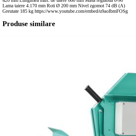
420 mm Lungimea max. de tăiere 660 mm Masa reglabila 0-90º
Lama taiere 4.170 mm Roti Ø 200 mm Nivel zgomot 74 dB (A)
Greutate 185 kg https://www.youtube.com/embed/u9aoIbmFOSg
Produse similare