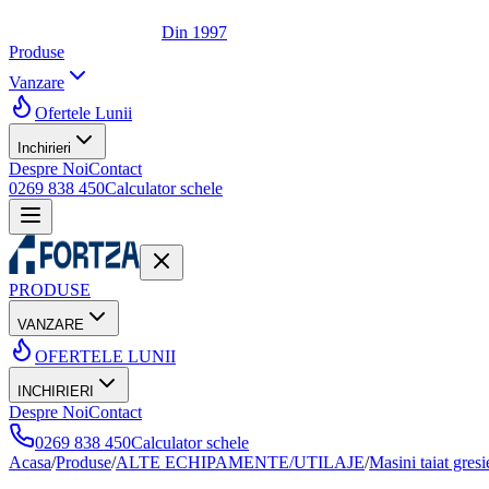
Din 1997
Produse
Vanzare
Ofertele Lunii
Inchirieri
Despre Noi
Contact
0269 838 450
Calculator schele
PRODUSE
VANZARE
OFERTELE LUNII
INCHIRIERI
Despre Noi
Contact
0269 838 450
Calculator schele
Acasa
/
Produse
/
ALTE ECHIPAMENTE/UTILAJE
/
Masini taiat gresi