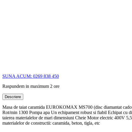
SUNA ACUM: 0269 838 450
Raspundem in maximum 2 ore
Descriere
Masa de taiat caramida EUROKOMAX MS700 (disc diamantat cadou) M
Rot/min 1300 Pompa apa Un echipament robust si fiabil Echipat cu di
taierea materialelor de mari dimensiuni Cheie Motor electric 400V 5,
materialelor de constructii: caramida, beton, tigla, etc