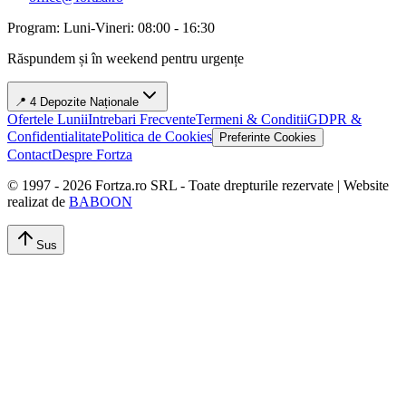
Program: Luni-Vineri: 08:00 - 16:30
Răspundem și în weekend pentru urgențe
📍 4 Depozite Naționale
Ofertele Lunii
Intrebari Frecvente
Termeni & Conditii
GDPR &
Confidentialitate
Politica de Cookies
Preferinte Cookies
Contact
Despre Fortza
© 1997 -
2026
Fortza.ro SRL - Toate drepturile rezervate | Website
realizat de
BABOON
Sus