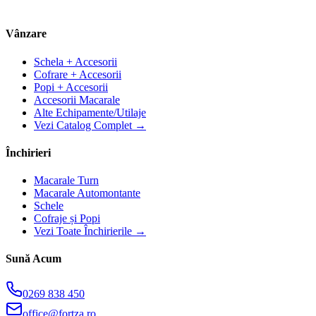
Vânzare
Schela + Accesorii
Cofrare + Accesorii
Popi + Accesorii
Accesorii Macarale
Alte Echipamente/Utilaje
Vezi Catalog Complet →
Închirieri
Macarale Turn
Macarale Automontante
Schele
Cofraje și Popi
Vezi Toate Închirierile →
Sună Acum
0269 838 450
office@fortza.ro