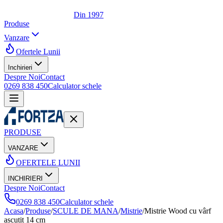
Din 1997
Produse
Vanzare
Ofertele Lunii
Inchirieri
Despre Noi
Contact
0269 838 450
Calculator schele
PRODUSE
VANZARE
OFERTELE LUNII
INCHIRIERI
Despre Noi
Contact
0269 838 450
Calculator schele
Acasa
/
Produse
/
SCULE DE MANA
/
Mistrie
/
Mistrie Wood cu vârf
ascuțit 14 cm