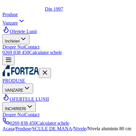
Din 1997
Produse
Vanzare
Ofertele Lunii
Inchirieri
Despre Noi
Contact
0269 838 450
Calculator schele
PRODUSE
VANZARE
OFERTELE LUNII
INCHIRIERI
Despre Noi
Contact
0269 838 450
Calculator schele
Acasa
/
Produse
/
SCULE DE MANA
/
Nivele
/
Nivela aluminiu 80 cm