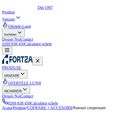
Din 1997
Produse
Vanzare
Ofertele Lunii
Inchirieri
Despre Noi
Contact
0269 838 450
Calculator schele
PRODUSE
VANZARE
OFERTELE LUNII
INCHIRIERI
Despre Noi
Contact
0269 838 450
Calculator schele
Acasa
/
Produse
/
COFRARE + ACCESORII
/
Panouri compensare