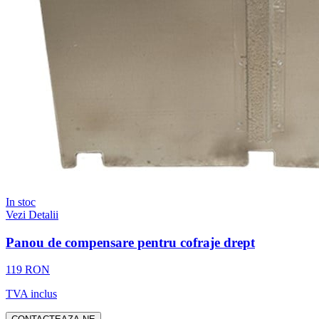
In stoc
Vezi Detalii
Panou de compensare pentru cofraje drept
119 RON
TVA inclus