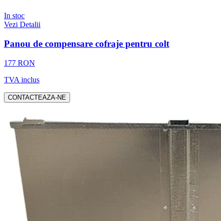
In stoc
Vezi Detalii
Panou de compensare cofraje pentru colt
177 RON
TVA inclus
CONTACTEAZA-NE