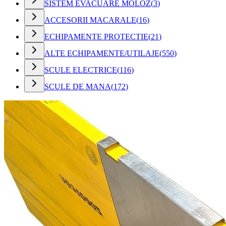
SISTEM EVACUARE MOLOZ
(
3
)
ACCESORII MACARALE
(
16
)
ECHIPAMENTE PROTECTIE
(
21
)
ALTE ECHIPAMENTE/UTILAJE
(
550
)
SCULE ELECTRICE
(
116
)
SCULE DE MANA
(
172
)