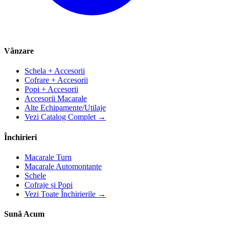
Vânzare
Schela + Accesorii
Cofrare + Accesorii
Popi + Accesorii
Accesorii Macarale
Alte Echipamente/Utilaje
Vezi Catalog Complet →
Închirieri
Macarale Turn
Macarale Automontante
Schele
Cofraje și Popi
Vezi Toate Închirierile →
Sună Acum