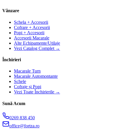
Vânzare
Schela + Accesorii
Cofrare + Accesorii
Popi + Accesorii
Accesorii Macarale
Alte Echipamente/Utilaje
Vezi Catalog Complet →
Închirieri
Macarale Turn
Macarale Automontante
Schele
Cofraje și Popi
Vezi Toate Închirierile →
Sună Acum
0269 838 450
office@fortza.ro