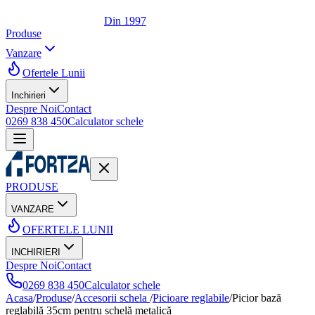
Din 1997
Produse
Vanzare
Ofertele Lunii
Inchirieri
Despre Noi
Contact
0269 838 450
Calculator schele
PRODUSE
VANZARE
OFERTELE LUNII
INCHIRIERI
Despre Noi
Contact
0269 838 450
Calculator schele
Acasa
/
Produse
/
Accesorii schela
/
Picioare reglabile
/
Picior bază
reglabilă 35cm pentru schelă metalică