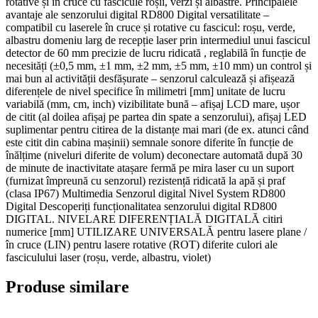
rotative și în cruce cu fascicule roșii, verzi și albastre. Principalele
avantaje ale senzorului digital RD800 Digital versatilitate –
compatibil cu laserele în cruce și rotative cu fascicul: roșu, verde,
albastru domeniu larg de recepție laser prin intermediul unui fascicul
detector de 60 mm precizie de lucru ridicată , reglabilă în funcție de
necesități (±0,5 mm, ±1 mm, ±2 mm, ±5 mm, ±10 mm) un control și
mai bun al activității desfășurate – senzorul calculează și afișează
diferențele de nivel specifice în milimetri [mm] unitate de lucru
variabilă (mm, cm, inch) vizibilitate bună – afișaj LCD mare, ușor
de citit (al doilea afișaj pe partea din spate a senzorului), afișaj LED
suplimentar pentru citirea de la distanțe mai mari (de ex. atunci când
este citit din cabina mașinii) semnale sonore diferite în funcție de
înălțime (niveluri diferite de volum) deconectare automată după 30
de minute de inactivitate atașare fermă pe mira laser cu un suport
(furnizat împreună cu senzorul) rezistență ridicată la apă și praf
(clasa IP67) Multimedia Senzorul digital Nivel System RD800
Digital Descoperiți funcționalitatea senzorului digital RD800
DIGITAL. NIVELARE DIFERENȚIALĂ DIGITALĂ citiri
numerice [mm] UTILIZARE UNIVERSALĂ pentru lasere plane /
în cruce (LIN) pentru lasere rotative (ROT) diferite culori ale
fasciculului laser (roșu, verde, albastru, violet)
Produse similare