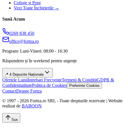
Cofraje și Popi
Vezi Toate Închirierile →
Sună Acum
0269 838 450
office@fortza.ro
Program: Luni-Vineri: 08:00 - 16:30
Răspundem și în weekend pentru urgențe
📍 4 Depozite Naționale
Ofertele Lunii
Intrebari Frecvente
Termeni & Conditii
GDPR &
Confidentialitate
Politica de Cookies
Preferinte Cookies
Contact
Despre Fortza
© 1997 -
2026
Fortza.ro SRL - Toate drepturile rezervate | Website
realizat de
BABOON
Sus