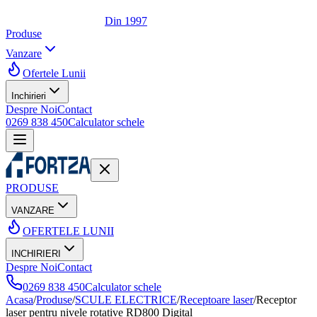
Din 1997
Produse
Vanzare
Ofertele Lunii
Inchirieri
Despre Noi
Contact
0269 838 450
Calculator schele
PRODUSE
VANZARE
OFERTELE LUNII
INCHIRIERI
Despre Noi
Contact
0269 838 450
Calculator schele
Acasa
/
Produse
/
SCULE ELECTRICE
/
Receptoare laser
/
Receptor
laser pentru nivele rotative RD800 Digital