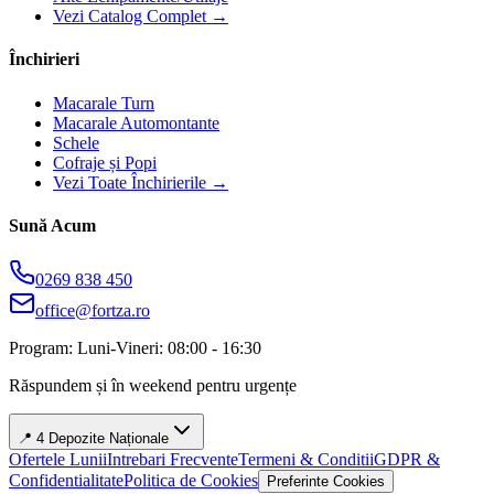
Vezi Catalog Complet →
Închirieri
Macarale Turn
Macarale Automontante
Schele
Cofraje și Popi
Vezi Toate Închirierile →
Sună Acum
0269 838 450
office@fortza.ro
Program: Luni-Vineri: 08:00 - 16:30
Răspundem și în weekend pentru urgențe
📍 4 Depozite Naționale
Ofertele Lunii
Intrebari Frecvente
Termeni & Conditii
GDPR &
Confidentialitate
Politica de Cookies
Preferinte Cookies