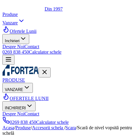
Din 1997
Produse
Vanzare
Ofertele Lunii
Inchirieri
Despre Noi
Contact
0269 838 450
Calculator schele
PRODUSE
VANZARE
OFERTELE LUNII
INCHIRIERI
Despre Noi
Contact
0269 838 450
Calculator schele
Acasa
/
Produse
/
Accesorii schela
/
Scara
/
Scară de nivel vopsită pentru
schelă