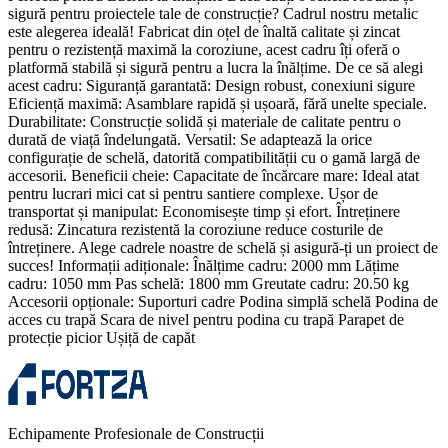
sigură pentru proiectele tale de construcție? Cadrul nostru metalic
este alegerea ideală! Fabricat din oțel de înaltă calitate și zincat
pentru o rezistență maximă la coroziune, acest cadru îți oferă o
platformă stabilă și sigură pentru a lucra la înălțime. De ce să alegi
acest cadru: Siguranță garantată: Design robust, conexiuni sigure
Eficiență maximă: Asamblare rapidă și ușoară, fără unelte speciale.
Durabilitate: Construcție solidă și materiale de calitate pentru o
durată de viață îndelungată. Versatil: Se adaptează la orice
configurație de schelă, datorită compatibilității cu o gamă largă de
accesorii. Beneficii cheie: Capacitate de încărcare mare: Ideal atat
pentru lucrari mici cat si pentru santiere complexe. Ușor de
transportat și manipulat: Economisește timp și efort. Întreținere
redusă: Zincatura rezistentă la coroziune reduce costurile de
întreținere. Alege cadrele noastre de schelă și asigură-ți un proiect de
succes! Informații adiționale: Înălțime cadru: 2000 mm Lățime
cadru: 1050 mm Pas schelă: 1800 mm Greutate cadru: 20.50 kg
Accesorii opționale: Suporturi cadre Podina simplă schelă Podina de
acces cu trapă Scara de nivel pentru podina cu trapă Parapet de
protecție picior Ușiță de capăt
Echipamente Profesionale de Construcții