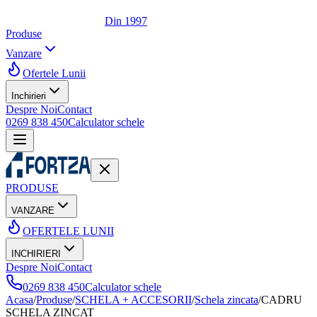
Din 1997
Produse
Vanzare
Ofertele Lunii
Inchirieri
Despre Noi
Contact
0269 838 450
Calculator schele
PRODUSE
VANZARE
OFERTELE LUNII
INCHIRIERI
Despre Noi
Contact
0269 838 450
Calculator schele
Acasa
/
Produse
/
SCHELA + ACCESORII
/
Schela zincata
/
CADRU
SCHELA ZINCAT