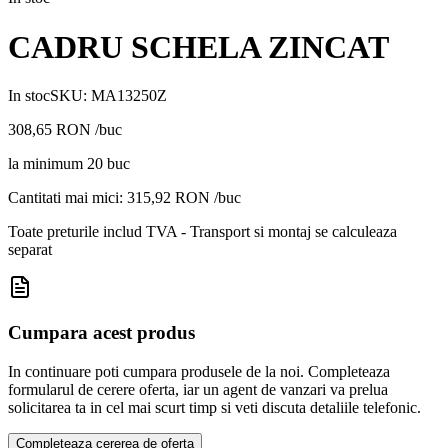
CADRU SCHELA ZINCAT
In stoc
SKU:
MA13250Z
308,65
RON
/buc
la minimum
20
buc
Cantitati mai mici:
315,92
RON /buc
Toate preturile includ TVA - Transport si montaj se calculeaza
separat
Cumpara acest produs
In continuare poti cumpara produsele de la noi. Completeaza
formularul de cerere oferta, iar un agent de vanzari va prelua
solicitarea ta in cel mai scurt timp si veti discuta detaliile telefonic.
Completeaza cererea de oferta