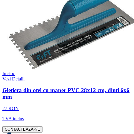
In stoc
Vezi Detalii
Gletiera din otel cu maner PVC 28x12 cm, dinti 6x6
mm
27 RON
TVA inclus
CONTACTEAZA-NE