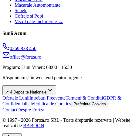
Macarale Automontante
Schele
Cofraje și Popi
Vezi Toate Închirierile →
Sună Acum
0269 838 450
office@fortza.ro
Program: Luni-Vineri: 08:00 - 16:30
Răspundem și în weekend pentru urgențe
📍 4 Depozite Naționale
Ofertele Lunii
Intrebari Frecvente
Termeni & Conditii
GDPR &
Confidentialitate
Politica de Cookies
Preferinte Cookies
Contact
Despre Fortza
© 1997 -
2026
Fortza.ro SRL - Toate drepturile rezervate | Website
realizat de
BABOON