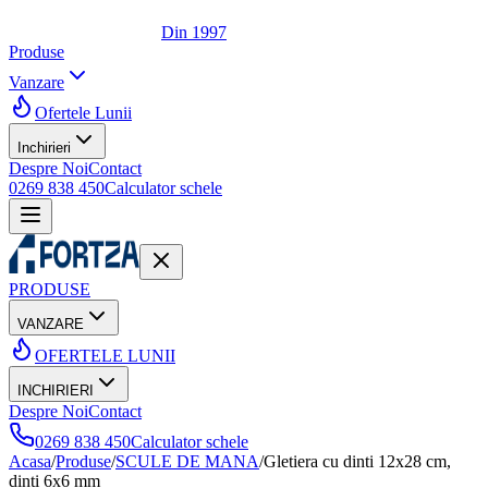
Din 1997
Produse
Vanzare
Ofertele Lunii
Inchirieri
Despre Noi
Contact
0269 838 450
Calculator schele
PRODUSE
VANZARE
OFERTELE LUNII
INCHIRIERI
Despre Noi
Contact
0269 838 450
Calculator schele
Acasa
/
Produse
/
SCULE DE MANA
/
Gletiera cu dinti 12x28 cm,
dinti 6x6 mm