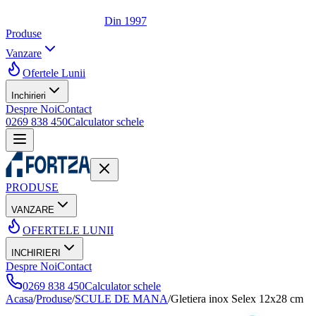
Din 1997
Produse
Vanzare
Ofertele Lunii
Inchirieri
Despre Noi
Contact
0269 838 450
Calculator schele
PRODUSE
VANZARE
OFERTELE LUNII
INCHIRIERI
Despre Noi
Contact
0269 838 450
Calculator schele
Acasa
/
Produse
/
SCULE DE MANA
/
Gletiera inox Selex 12x28 cm