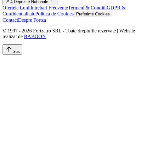
📍 4 Depozite Naționale
Ofertele Lunii
Intrebari Frecvente
Termeni & Conditii
GDPR &
Confidentialitate
Politica de Cookies
Preferinte Cookies
Contact
Despre Fortza
© 1997 -
2026
Fortza.ro SRL - Toate drepturile rezervate | Website
realizat de
BABOON
Sus