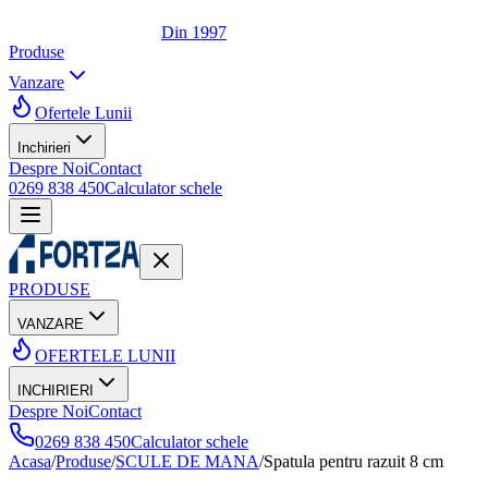
Din 1997
Produse
Vanzare
Ofertele Lunii
Inchirieri
Despre Noi
Contact
0269 838 450
Calculator schele
PRODUSE
VANZARE
OFERTELE LUNII
INCHIRIERI
Despre Noi
Contact
0269 838 450
Calculator schele
Acasa
/
Produse
/
SCULE DE MANA
/
Spatula pentru razuit 8 cm