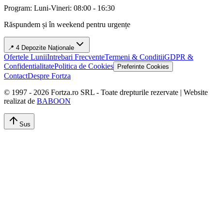
Program: Luni-Vineri: 08:00 - 16:30
Răspundem și în weekend pentru urgențe
📍 4 Depozite Naționale
Ofertele Lunii
Intrebari Frecvente
Termeni & Conditii
GDPR &
Confidentialitate
Politica de Cookies
Preferinte Cookies
Contact
Despre Fortza
© 1997 -
2026
Fortza.ro SRL - Toate drepturile rezervate | Website
realizat de
BABOON
Sus