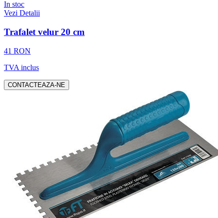
In stoc
Vezi Detalii
Trafalet velur 20 cm
41 RON
TVA inclus
CONTACTEAZA-NE