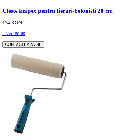
Cleste knipex pentru fierari-betonisti 28 cm
134 RON
TVA inclus
CONTACTEAZA-NE