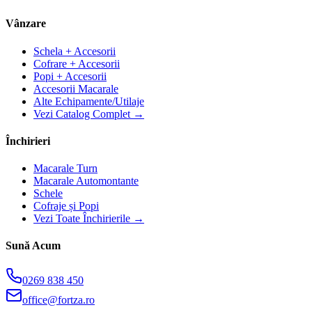
Vânzare
Schela + Accesorii
Cofrare + Accesorii
Popi + Accesorii
Accesorii Macarale
Alte Echipamente/Utilaje
Vezi Catalog Complet →
Închirieri
Macarale Turn
Macarale Automontante
Schele
Cofraje și Popi
Vezi Toate Închirierile →
Sună Acum
0269 838 450
office@fortza.ro