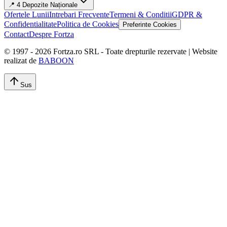
📍 4 Depozite Naționale
Ofertele Lunii
Intrebari Frecvente
Termeni & Conditii
GDPR &
Confidentialitate
Politica de Cookies
Preferinte Cookies
Contact
Despre Fortza
© 1997 -
2026
Fortza.ro SRL - Toate drepturile rezervate | Website
realizat de
BABOON
Sus