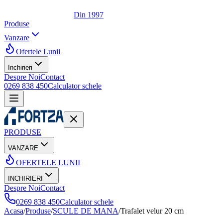
Din 1997
Produse
Vanzare
Ofertele Lunii
Inchirieri
Despre Noi
Contact
0269 838 450
Calculator schele
PRODUSE
VANZARE
OFERTELE LUNII
INCHIRIERI
Despre Noi
Contact
0269 838 450
Calculator schele
Acasa
/
Produse
/
SCULE DE MANA
/
Trafalet velur 20 cm