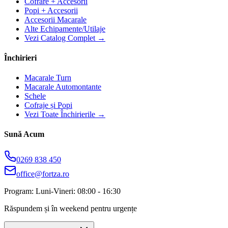
Cofrare + Accesorii
Popi + Accesorii
Accesorii Macarale
Alte Echipamente/Utilaje
Vezi Catalog Complet →
Închirieri
Macarale Turn
Macarale Automontante
Schele
Cofraje și Popi
Vezi Toate Închirierile →
Sună Acum
0269 838 450
office@fortza.ro
Program: Luni-Vineri: 08:00 - 16:30
Răspundem și în weekend pentru urgențe