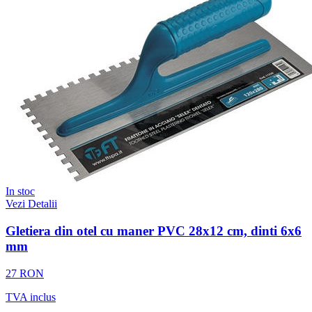
In stoc
Vezi Detalii
Gletiera din otel cu maner PVC 28x12 cm, dinti 6x6
mm
27 RON
TVA inclus