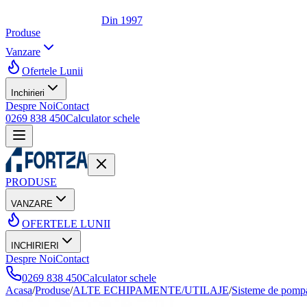
Din 1997
Produse
Vanzare
Ofertele Lunii
Inchirieri
Despre Noi
Contact
0269 838 450
Calculator schele
PRODUSE
VANZARE
OFERTELE LUNII
INCHIRIERI
Despre Noi
Contact
0269 838 450
Calculator schele
Acasa
/
Produse
/
ALTE ECHIPAMENTE/UTILAJE
/
Sisteme de pomp