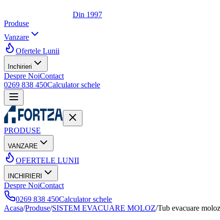
Din 1997
Produse
Vanzare
Ofertele Lunii
Inchirieri
Despre Noi
Contact
0269 838 450
Calculator schele
PRODUSE
VANZARE
OFERTELE LUNII
INCHIRIERI
Despre Noi
Contact
0269 838 450
Calculator schele
Acasa
/
Produse
/
SISTEM EVACUARE MOLOZ
/
Tub evacuare molo