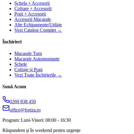
Schela + Accesorii
Cofrare + Accesorii
Popi + Accesorii
Accesorii Macarale
Alte Echipamente/Utilaje
Vezi Catalog Complet →
Închirieri
Macarale Turn
Macarale Automontante
Schele
Cofraje și Popi
Vezi Toate Închirierile →
Sună Acum
0269 838 450
office@fortza.ro
Program: Luni-Vineri: 08:00 - 16:30
Răspundem și în weekend pentru urgențe