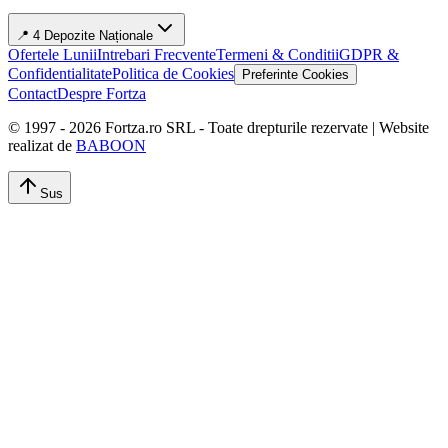
📍 4 Depozite Naționale
Ofertele Lunii
Intrebari Frecvente
Termeni & Conditii
GDPR &
Confidentialitate
Politica de Cookies
Preferinte Cookies
Contact
Despre Fortza
© 1997 -
2026
Fortza.ro SRL - Toate drepturile rezervate | Website
realizat de
BABOON
Sus