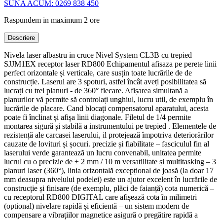
SUNA ACUM: 0269 838 450
Raspundem in maximum 2 ore
Descriere
Nivela laser albastru in cruce Nivel System CL3B cu trepied
SJJM1EX receptor laser RD800 Echipamentul afisaza pe perete linii
perfect orizontale și verticale, care susțin toate lucrările de de
construcție. Laserul are 3 spoturi, astfel încât aveți posibilitatea să
lucrați cu trei planuri - de 360° fiecare. Afișarea simultană a
planurilor vă permite să controlați unghiul, lucru util, de exemplu în
lucrările de placare. Cand blocați compensatorul aparatului, acesta
poate fi înclinat și afișa linii diagonale. Filetul de 1/4 permite
montarea sigură și stabilă a instrumentului pe trepied . Elementele de
rezistență ale carcasei laserului, il protejează împotriva deteriorărilor
cauzate de lovituri și șocuri. precizie și fiabilitate – fasciculul fin al
laserului verde garantează un lucru convenabil, unitatea permite
lucrul cu o precizie de ± 2 mm / 10 m versatilitate și multitasking – 3
planuri laser (360°), linia orizontală excepțional de joasă (la doar 17
mm deasupra nivelului podelei) este un ajutor excelent în lucrările de
construcție și finisare (de exemplu, plăci de faianță) cota numerică –
cu receptorul RD800 DIGITAL care afișează cota în milimetri
(optional) nivelare rapidă și eficientă – un sistem modern de
compensare a vibrațiilor magnetice asigură o pregătire rapidă a