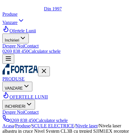
Din 1997
Produse
Vanzare
Ofertele Lunii
Inchirieri
Despre Noi
Contact
0269 838 450
Calculator schele
PRODUSE
VANZARE
OFERTELE LUNII
INCHIRIERI
Despre Noi
Contact
0269 838 450
Calculator schele
Acasa
/
Produse
/
SCULE ELECTRICE
/
Nivele laser
/
Nivela laser
albastru in cruce Nivel System CL3B cu trepied SJJM1EX receptor