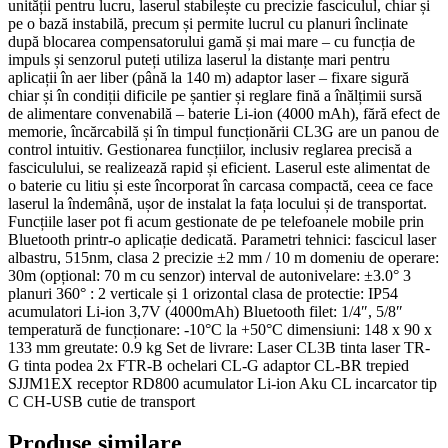
unității pentru lucru, laserul stabilește cu precizie fasciculul, chiar și
pe o bază instabilă, precum și permite lucrul cu planuri înclinate
după blocarea compensatorului gamă și mai mare – cu funcția de
impuls și senzorul puteți utiliza laserul la distanțe mari pentru
aplicații în aer liber (până la 140 m) adaptor laser – fixare sigură
chiar și în condiții dificile pe șantier și reglare fină a înălțimii sursă
de alimentare convenabilă – baterie Li-ion (4000 mAh), fără efect de
memorie, încărcabilă și în timpul funcționării CL3G are un panou de
control intuitiv. Gestionarea funcțiilor, inclusiv reglarea precisă a
fasciculului, se realizează rapid și eficient. Laserul este alimentat de
o baterie cu litiu și este încorporat în carcasa compactă, ceea ce face
laserul la îndemână, ușor de instalat la fața locului și de transportat.
Funcțiile laser pot fi acum gestionate de pe telefoanele mobile prin
Bluetooth printr-o aplicație dedicată. Parametri tehnici: fascicul laser
albastru, 515nm, clasa 2 precizie ±2 mm / 10 m domeniu de operare:
30m (opțional: 70 m cu senzor) interval de autonivelare: ±3.0° 3
planuri 360° : 2 verticale și 1 orizontal clasa de protectie: IP54
acumulatori Li-ion 3,7V (4000mAh) Bluetooth filet: 1/4″, 5/8″
temperatură de funcționare: -10°C la +50°C dimensiuni: 148 x 90 x
133 mm greutate: 0.9 kg Set de livrare: Laser CL3B tinta laser TR-
G tinta podea 2x FTR-B ochelari CL-G adaptor CL-BR trepied
SJJM1EX receptor RD800 acumulator Li-ion Aku CL incarcator tip
C CH-USB cutie de transport
Produse similare