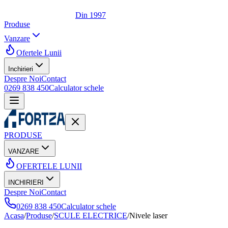
Din 1997
Produse
Vanzare
Ofertele Lunii
Inchirieri
Despre Noi
Contact
0269 838 450
Calculator schele
PRODUSE
VANZARE
OFERTELE LUNII
INCHIRIERI
Despre Noi
Contact
0269 838 450
Calculator schele
Acasa
/
Produse
/
SCULE ELECTRICE
/
Nivele laser