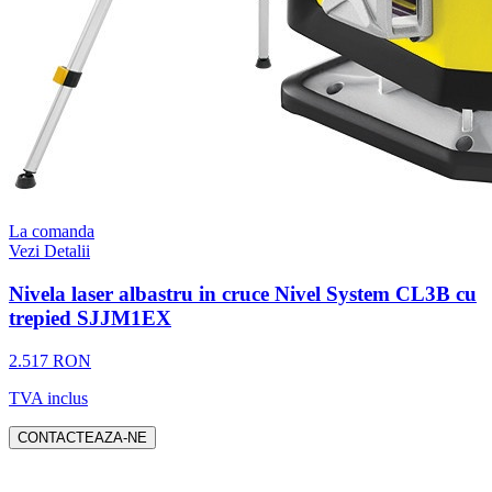
La comanda
Vezi Detalii
Nivela laser albastru in cruce Nivel System CL3B cu
trepied SJJM1EX
2.517 RON
TVA inclus
CONTACTEAZA-NE